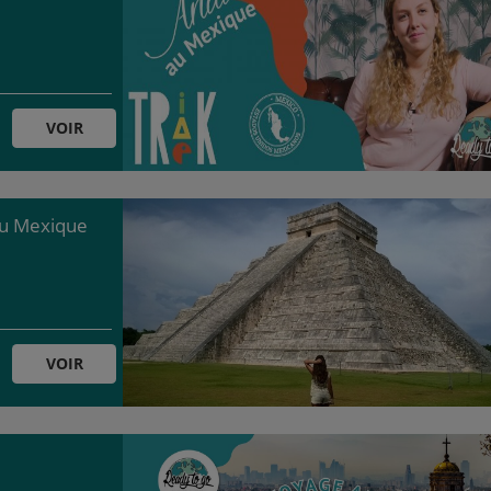
VOIR
 au Mexique
VOIR