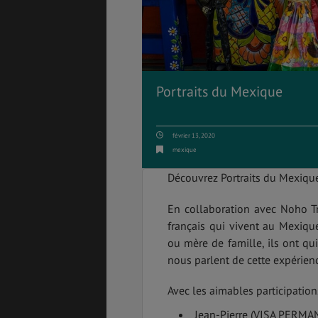
PVT
ASSURANCES
Portraits du Mexique
février 13, 2020
GÉNÉRALITÉS
DÉTENTE
mexique
Découvrez Portraits du Mexique
En collaboration avec Noho Tr
FORMALITÉS
COÛT DE LA VIE
français qui vivent au Mexique
ou mère de famille, ils ont quit
nous parlent de cette expérie
LOGEMENT
TRANSPORT
Avec les aimables participation
Jean-Pierre (VISA PERMA