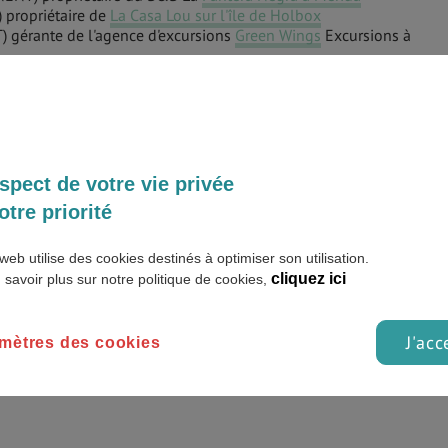
 propriétaire de
La Casa Lou sur l'île de Holbox
 gérante de l'agence d'excursions
Green Wings
Excursions à
)
EMENT FAMILIAL)
spect de votre vie privée
otre priorité
web utilise des cookies destinés à optimiser son utilisation.
cliquez ici
 savoir plus sur notre politique de cookies,
age au Mexique, retrouvez toute l'info sur Ready to Go :
J'acc
mètres des cookies
ue
u Mexique