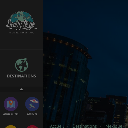
EMPLOIS &
BONS PLANS
STAGES
MÉTÉO & GÉO
VOL
DESTINATIONS
PVT
ASSURANCES
GÉNÉRALITÉS
DÉTENTE
Accueil
Destinations
Mexique