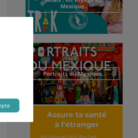
Mexique..
Découvrir cet interview
Portraits du Mexique..
epte
Découvrir cet interview