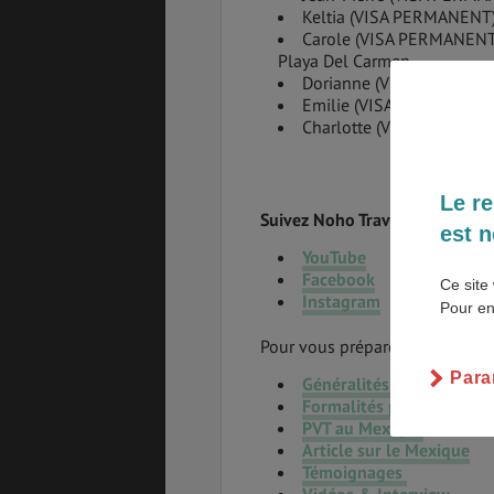
Keltia (VISA PERMANENT)
Carole (VISA PERMANENT)
SANTÉ &
ÉTUDES
Playa Del Carmen
SÉCURITÉ
Dorianne (VISA ETUDIANT
Emilie (VISA RAPPROCH
Charlotte (VISA PVT)
EMPLOIS &
BONS PLANS
STAGES
Le re
Suivez Noho Travels :
est n
YouTube
MÉTÉO & GÉO
VOL
Facebook
Ce site 
Instagram
Pour en
Pour vous préparer pour un voy
Para
Généralités sur le Mexiq
PVT
ASSURANCES
Formalités pour partir a
PVT au Mexique
Article sur le Mexique
Témoignages