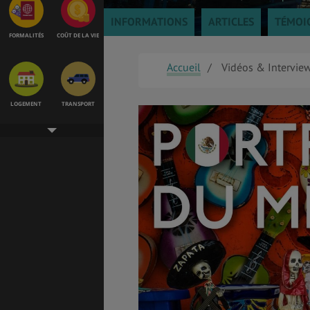
INFORMATIONS
ARTICLES
TÉMOI
FORMALITÉS
COÛT DE LA VIE
Accueil
Vidéos & Intervie
LOGEMENT
TRANSPORT
SANTÉ &
ÉTUDES
SÉCURITÉ
EMPLOIS &
BONS PLANS
STAGES
MÉTÉO & GÉO
VOL