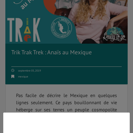
Trik Trak Trek : Anaïs au Mexique
septembre 05, 2019
mexique
Pas facile de décrire le Mexique en quelques
lignes seulement. Ce pays bouillonnant de vie
héberge sur ses terres un peuple cosmopolite
dont la culture est riche et le patrimoine est
immense. De nombreuses civilisations se sont
succédées pour créer ce pays aux couleurs vives