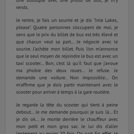
rends.
Je rentre, je fais un sourire et je dis "Inle Lakes,
please". Quatre personnes s'occupent de moi, je
sens que le prix du billet de bus est très élevé et
que chacun veut sa part... Je négocie avec le
sourire. J'achète mon billet. Puis l'on m'annonce
que le seul moyen de rejoindre le bus est avec un
taxi scooter... Bon, c'est là qu'il faut que j'avoue
ma phobie des deux roues... Je refuse. Je
demande une voiture. Non impossible... On
m'affirme que je dois partir maintenant avec le
scooter pour arriver à temps à la gare routière.
Je regarde la tête du scooter qui tient à peine
debout... Je me demande pourquoi je suis là... Et
je dis ok... Je monte derrière le chauffeur avec
mon petit et mon gros sac. Je lui dis d'aller
lentement au moins 20 fois. On part. En effet, le