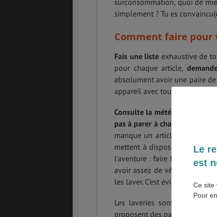
surconsommation, quoi de mieu
simplement ? Tu es convaincu(e)
SANTÉ &
ÉTUDES
SÉCURITÉ
Comment faire pour v
Fais une liste
exhaustive de tou
pour chaque article,
demande
EMPLOIS &
BONS PLANS
STAGES
absolument avoir une paire de
appareil avec tous mes objecti
Consulte la météo de ta desti
MÉTÉO & GÉO
VOL
pas à parer à chaque éventuali
manque un article, tu pourras 
mettent à disposition des sèche
Le re
l'aventure : faire face à l'inatt
est n
PVT
ASSURANCES
avoir assez de vêtements propr
les laver. C’est évident dans le
Ce site 
Pour en
Les laveries sont courantes
proposent des payantes et s’il n