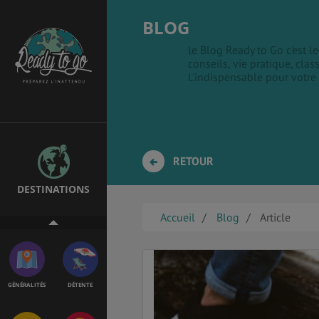
BLOG
le Blog Ready to Go c'est 
conseils, vie pratique, clas
EMPLOIS &
BONS PLANS
L'indispensable pour votre
STAGES
MÉTÉO & GÉO
VOL
RETOUR
DESTINATIONS
PVT
ASSURANCES
Accueil
Blog
Article
GÉNÉRALITÉS
DÉTENTE