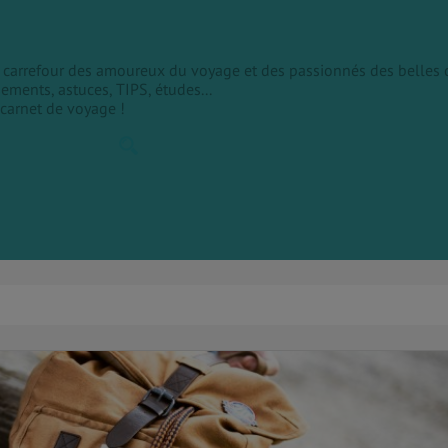
le carrefour des amoureux du voyage et des passionnés des belles 
sements, astuces, TIPS, études...
 carnet de voyage !