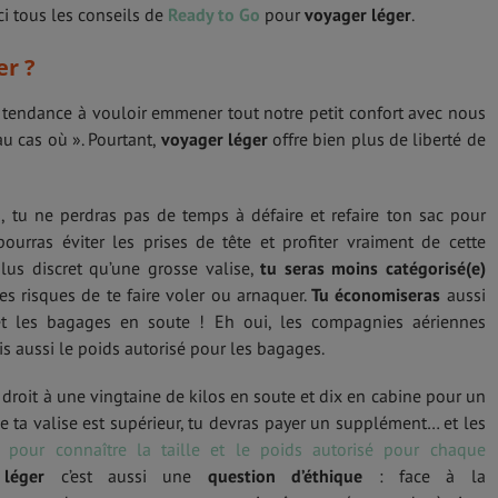
i tous les conseils de
Ready to Go
pour
voyager léger
.
er ?
 tendance à vouloir emmener tout notre petit confort avec nous
u cas où ». Pourtant,
voyager léger
offre bien plus de liberté de
tu ne perdras pas de temps à défaire et refaire ton sac pour
ourras éviter les prises de tête et profiter vraiment de cette
plus discret qu’une grosse valise,
tu seras moins catégorisé(e)
es risques de te faire voler ou arnaquer.
Tu économiseras
aussi
 et les bagages en soute ! Eh oui, les compagnies aériennes
ais aussi le poids autorisé pour les bagages.
droit à une vingtaine de kilos en soute et dix en cabine pour un
 de ta valise est supérieur, tu devras payer un supplément… et les
i pour connaître la taille et le poids autorisé pour chaque
léger
c’est aussi une
question d’éthique
: face à la