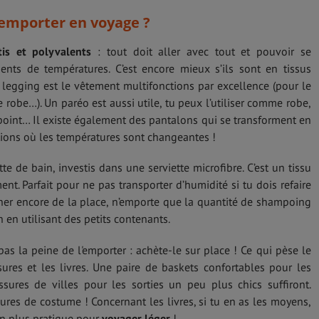
 emporter en voyage ?
is et polyvalents
: tout doit aller avec tout et pouvoir se
nts de températures. C’est encore mieux s’ils sont en tissus
 le legging est le vêtement multifonctions par excellence (pour le
robe…). Un paréo est aussi utile, tu peux l’utiliser comme robe,
ppoint… Il existe également des pantalons qui se transforment en
ations où les températures sont changeantes !
e de bain, investis dans une serviette microfibre. C’est un tissu
ent. Parfait pour ne pas transporter d’humidité si tu dois refaire
ner encore de la place, n’emporte que la quantité de shampoing
 en utilisant des petits contenants.
pas la peine de l'emporter : achète-le sur place ! Ce qui pèse le
ures et les livres. Une paire de baskets confortables pour les
ssures de villes pour les sorties un peu plus chics suffiront.
ures de costume ! Concernant les livres, si tu en as les moyens,
ien plus pratique pour
voyager léger
!