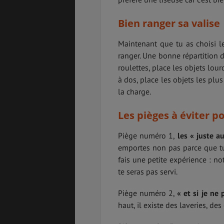
Bien ranger sa valise
Maintenant que tu as choisi les
ranger. Une bonne répartition d
roulettes, place les objets lour
à dos, place les objets les plu
la charge.
Les pièges à éviter p
Piège numéro 1,
les « juste a
emportes non pas parce que t
fais une petite expérience : no
te seras pas servi.
Piège numéro 2,
« et si je ne
haut, il existe des laveries, de