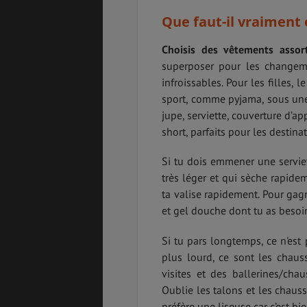
Que faut-il vraiment
Choisis des vêtements assort
superposer pour les changeme
infroissables. Pour les filles,
sport, comme pyjama, sous une 
jupe, serviette, couverture d’a
short, parfaits pour les destin
Si tu dois emmener une serviett
très léger et qui sèche rapidem
ta valise rapidement. Pour gag
et gel douche dont tu as besoin
Si tu pars longtemps, ce n'est 
plus lourd, ce sont les chauss
visites et des ballerines/chau
Oublie les talons et les chauss
préfère une liseuse car c’est b