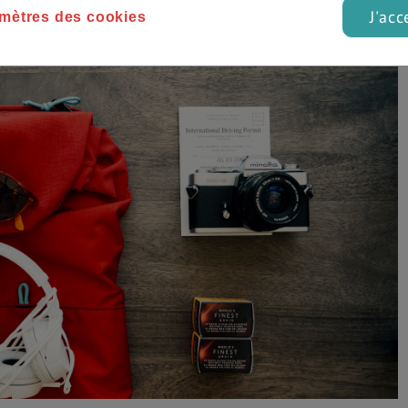
J'acc
qu’il en soit, tu n’auras jamais besoin de prévoir pour plus de
mètres des cookies
st un maximum.