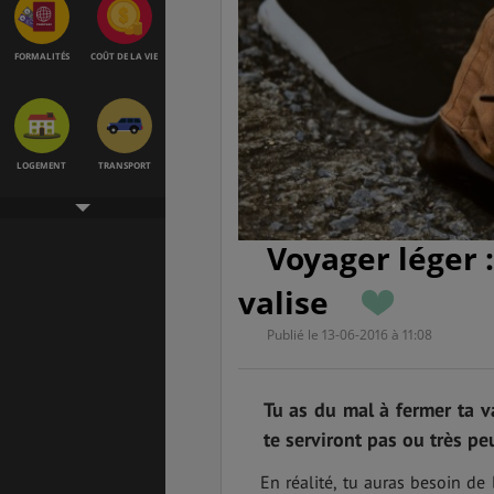
FORMALITÉS
COÛT DE LA VIE
LOGEMENT
TRANSPORT
Voyager léger :
SANTÉ &
ÉTUDES
SÉCURITÉ
valise
Publié le 13-06-2016 à 11:08
EMPLOIS &
BONS PLANS
STAGES
Tu as du mal à fermer ta v
te serviront pas ou très peu
En réalité, tu auras besoin d
MÉTÉO & GÉO
VOL