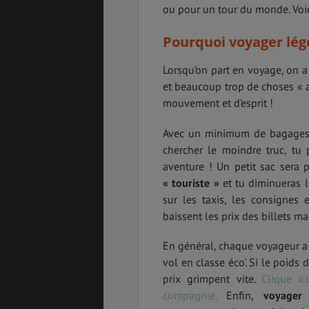
ou pour un tour du monde. Voic
Pourquoi voyager lég
Lorsqu’on part en voyage, on a
PVT
ASSURANCES
et beaucoup trop de choses « a
mouvement et d’esprit !
Avec un minimum de bagages, 
GÉNÉRALITÉS
DÉTENTE
chercher le moindre truc, tu p
aventure ! Un petit sac sera 
« touriste »
et tu diminueras l
sur les taxis, les consignes
FORMALITÉS
COÛT DE LA VIE
baissent les prix des billets m
En général, chaque voyageur a 
vol en classe éco'. Si le poids
LOGEMENT
TRANSPORT
prix grimpent vite.
Clique ic
compagnie.
Enfin,
voyager 