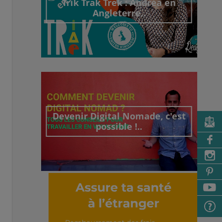
Trik Trak Trek : Andréa en
Angleterre..
Découvrir cet interview
Devenir Digital Nomade, c'est
possible !..
Découvrir cet interview