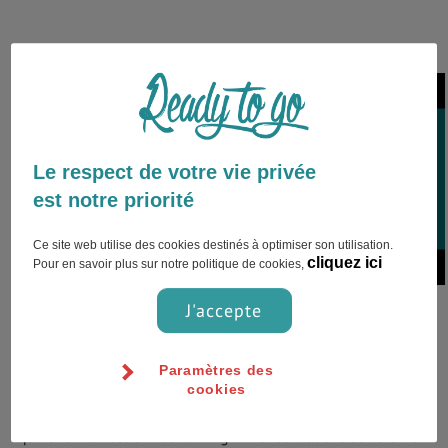
Le respect de votre vie privée
Stockholm,Suède
est notre priorité
Ce site web utilise des cookies destinés à optimiser son utilisation.
cliquez ici
Pour en savoir plus sur notre politique de cookies,
J'accepte
Généralités
À voir absolument si vous êtes un adepte de la
Paramètres des
Photographie, le musée Fotografiska à Stockholm. Pour y
cookies
accéder il faut sortir à l'arrêt de métro Slussen, longer les
quais en direction du Viking Line et vous trouverez un