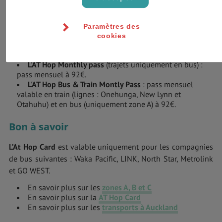
formule prépayée (en mettant du crédit dessus), ou plutôt
pour l’une des formules suivantes :
Paramètres des
L'AT Hop Day Pass
(trajets illimités pendant 24h : bus,
cookies
train et ferry) : 10,6€ (zones A et B) ou 15€ (zones : A, B et
C).
L'AT Hop Monthly pass
(trajets uniquement en bus) :
pass mensuel à 92€.
L'AT Hop Bus & Train Montly Pass
: pass mensuel
valable en train (lignes : Onehunga, New Lynn et
Otahuhu) et en bus (uniquement zone A) à 92€.
Bon à savoir
L’At Hop Card
est valable uniquement pour les compagnies
de bus suivantes : Waka Pacific, LINK, North Star, Metrolink
et GO WEST.
En savoir plus sur les
zones A, B et C
En savoir plus sur la
AT Hop Card
En savoir plus sur les
transports à Auckland