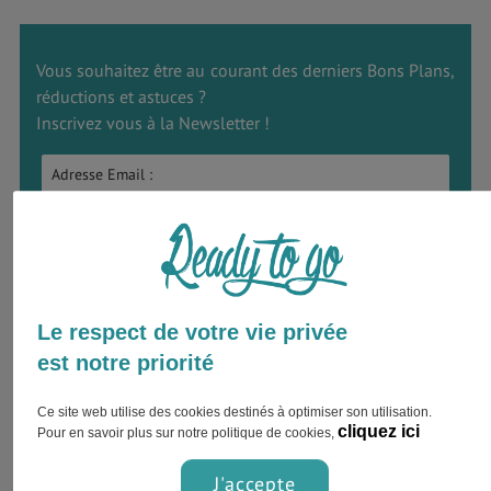
Vous souhaitez être au courant des derniers Bons Plans,
réductions et astuces ?
Inscrivez vous à la Newsletter !
L'AT Hop Card
Le respect de votre vie privée
est notre priorité
L'AT Hop Card
est une
carte à puce rechargeable qui coûte
3,35€
, et qui vous permet d'économiser sur vos trajets en
Ce site web utilise des cookies destinés à optimiser son utilisation.
train en ferry et en bus.
cliquez ici
Pour en savoir plus sur notre politique de cookies,
En optant pour l’AT Hop Card, vous avez le choix entre la
J'accepte