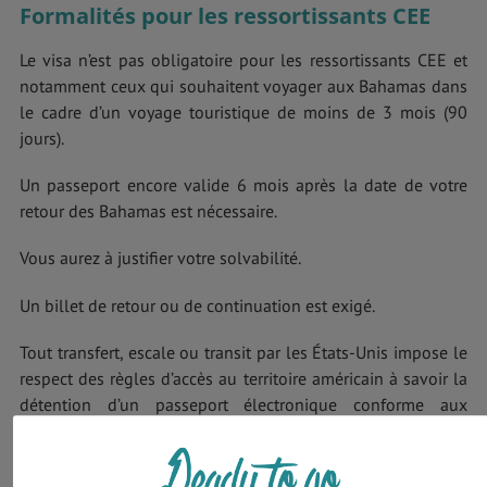
Formalités pour les ressortissants CEE
Le visa n’est pas obligatoire pour les ressortissants CEE et
notamment ceux qui souhaitent voyager aux Bahamas dans
le cadre d’un voyage touristique de moins de 3 mois (90
jours).
Un passeport encore valide 6 mois après la date de votre
retour des Bahamas est nécessaire.
Vous aurez à justifier votre solvabilité.
Un billet de retour ou de continuation est exigé.
Tout transfert, escale ou transit par les États-Unis impose le
respect des règles d’accès au territoire américain à savoir la
détention d’un passeport électronique conforme aux
exigences locales et valable encore au moins 6 mois après
votre date d’arrivée aux Bahamas. Vous devez aussi avoir
l'autorisation électronique de voyage ESTA.