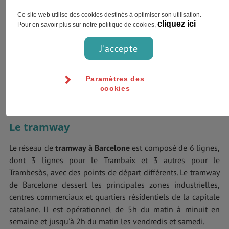
consulter l’itinéraire de chaque ligne sur le site officiel de la
Ce site web utilise des cookies destinés à optimiser son utilisation.
compagnie
Transports Metropolitans de Barcelona
.
cliquez ici
Pour en savoir plus sur notre politique de cookies,
Barcelone
compte un réseau d'autobus très dense qui
J'accepte
dessert la quasi-totalité de la ville. Ils commencent à
circuler de 6h du matin à 22h, et passent toutes les 5 à 20
minutes. La nuit, ce sont les bus nocturnes (Nit Bus) qui
Paramètres des
cookies
prennent le relais. Ceux-ci fonctionnent de 23h à 5h du
matin.
Le tramway
Le réseau de
tramway à Barcelone
est composé de 6 lignes,
dont 3 lignes pour le Trambaix et 3 autres pour le
Trambesòs, avec des points de départ différents. Le tramway
de Barcelone dessert les principales zones industrielles,
centres commerciaux et quartiers résidentiels de la capitale
catalane. Il est opérationnel de 5h du matin à minuit en
semaine et jusqu’à 2h du matin les vendredis et samedi.