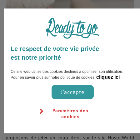
Le respect de votre vie privée
est notre priorité
Ce site web utilise des cookies destinés à optimiser son utilisation.
cliquez ici
Pour en savoir plus sur notre politique de cookies,
Court séjour
J'accepte
Les auberges de jeunesses à Bologne
Paramètres des
Ce type de logement est une solution idéale pour les
cookies
séjours de courte durée à Bologne. Les auberges de
jeunesse à Bologne coûte à peu près 15 €/nuit. Nous vous
proposons de jeter un coup d'œil sur le site HostelWorld