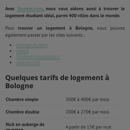
Avec
Student.com
, nous vous aidons aussi à trouver le
logement étudiant idéal, parmi 400 villes dans le monde.
Pour
trouver un logement à Bologne,
vous pouvez
également passer par les sites suivants :
roomgo.it
casa.it
casa.it
Studenti.it
case.trovit.it
case.trovit.it
Quelques tarifs de logement à
Bologne
Chambre simple
300€ à 400€ par mois
Chambre double
200€ à 270€ par mois
Nuit en auberge de
A partir de 15€ par nuit
jeunesse