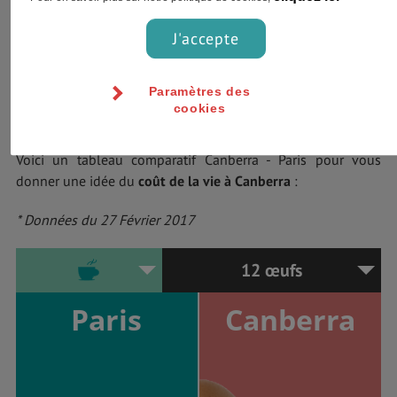
J'accepte
Paramètres des
cookies
Voici un tableau comparatif Canberra - Paris pour vous
donner une idée du
coût de la vie à Canberra
:
* Données du 27 Février 2017
12 œufs
Paris
Canberra