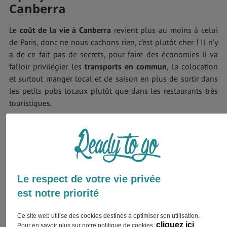
Canberra
Le
coût de la vie à Canberra
revient plus au moins à celui
de Paris, donc ne nous cachons rien, c’est plutôt cher ! Il n’y
a de ce fait pas de secrets, pour faire des économies il va
falloir privilégier les
transports en commun
, la colocation
et surtout manger local et de saison en plus de sortir dans
les petits pubs locaux plutôt que dans les restaurants très
touristiques.
Toutefois, pas de panique, il suffit juste de prévoir un petit
peu à l’avance son budget, voire de se trouver un petit job si
vous êtes en
voyage étudiant
!
Le respect de votre vie privée
est notre priorité
Ce site web utilise des cookies destinés à optimiser son utilisation.
cliquez ici
Pour en savoir plus sur notre politique de cookies,