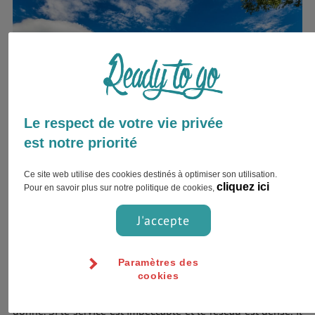
Le respect de votre vie privée
est notre priorité
Ce site web utilise des cookies destinés à optimiser son utilisation.
cliquez ici
Pour en savoir plus sur notre politique de cookies,
Pour tout savoir sur les horaires et les trajets proposés à
J'accepte
Canberra, rendez-vous
ici
.
Titres de transport
Paramètres des
cookies
Le coût des
transports en commun à Canberra
n’est pas
donné. Si le service est impeccable et le réseau est dense, il