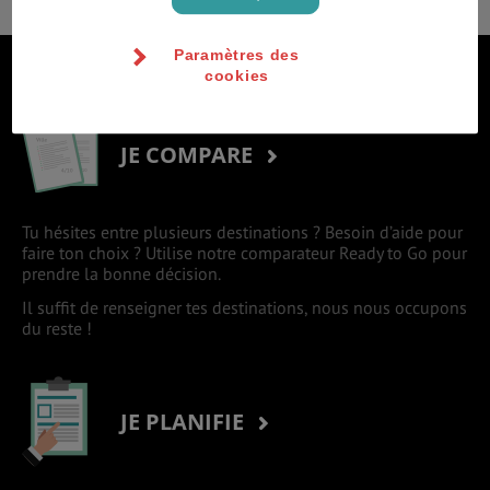
Paramètres des
S'inscrire à la newsletter
cookies
JE COMPARE
Tu hésites entre plusieurs destinations ? Besoin d’aide pour
faire ton choix ? Utilise notre comparateur Ready to Go pour
prendre la bonne décision.
Il suffit de renseigner tes destinations, nous nous occupons
du reste !
JE PLANIFIE