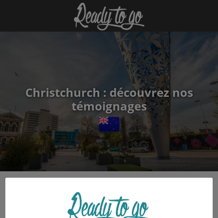
Christchurch : découvrez nos
témoignages
Sois le premier à déposer tes témoignages dans la
thématique « Généralités » !