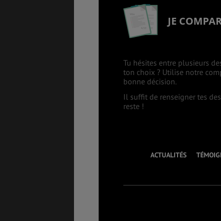
JE COMPA
Tu hésites entre plusieurs de
ton choix ? Utilise notre co
bonne décision.
Il suffit de renseigner tes d
reste !
ACTUALITÉS
TÉMOIG