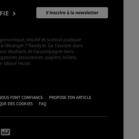
IFIE
S'inscrire à la newsletter
gonomique, intuitif et surtout pratique
 l’étranger ? Ready to Go t’assiste dans
éjour étudiant, et t’accompagne dans
atoires (assurances, papiers, billets,
 séjour réussi.
 NOUS FONT CONFIANCE
PROPOSE TON ARTICLE
QUE DES COOKIES
FAQ