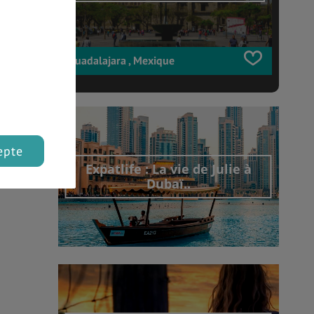
Guadalajara , Mexique
epte
Expatlife : La vie de Julie à
Dubaï..
Découvrir cet interview