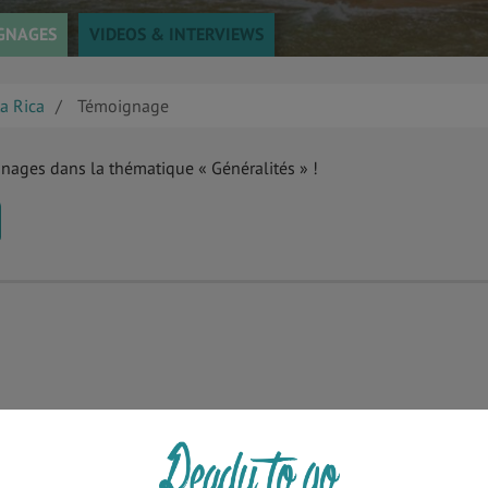
GNAGES
VIDEOS & INTERVIEWS
a Rica
Témoignage
gnages dans la thématique « Généralités » !