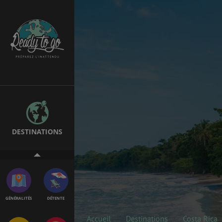
EMPLOIS &
BONS PLANS
STAGES
MÉTÉO & GÉO
VOL
DESTINATIONS
PVT
ASSURANCES
GÉNÉRALITÉS
DÉTENTE
Accueil
Destinations
Costa Rica