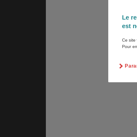
Le re
est n
PVT
ASSURANCES
Ce site 
Pour en
GÉNÉRALITÉS
DÉTENTE
Para
FORMALITÉS
COÛT DE LA VIE
LOGEMENT
TRANSPORT