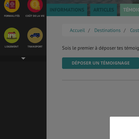
INFORMATIONS
ARTICLES
TÉMOI
FORMALITÉS
COÛT DE LA VIE
Accueil
Destinations
Cost
LOGEMENT
TRANSPORT
Sois le premier à déposer tes témoi
DÉPOSER UN TÉMOIGNAGE
SANTÉ &
ÉTUDES
SÉCURITÉ
EMPLOIS &
BONS PLANS
STAGES
MÉTÉO & GÉO
VOL