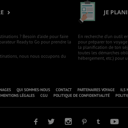
RE
JE PLAN
stinations ? Besoin d’aide pour faire
En recherche d’un outil er
mparateur Ready to Go pour prendre la
pour préparer ton voyage à
la planification de ton s
toutes les démarches oblig
estinations, nous nous occupons du
hébergement, etc.) pour un
NAGES
QUI SOMMES-NOUS
CONTACT
PARTENAIRES VOYAGE
ILS
MENTIONS LÉGALES
CGU
POLITIQUE DE CONFIDENTIALITÉ
POLITI