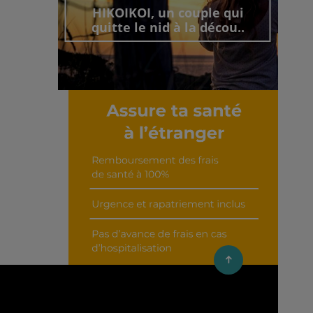
HIKOIKOI, un couple qui
quitte le nid à la décou..
Découvrir cet interview