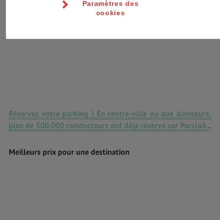
Paramètres des
cookies
Réservez votre parking ! En centre-ville ou aux alentours,
plus de 500.000 conducteurs ont déjà réservé sur Parclick.
.
Meilleurs prix pour une destination