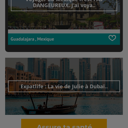
DANGEUREUX. J'ai voya..
Guadalajara , Mexique
Expatlife : La vie de Julie à Dubaï..