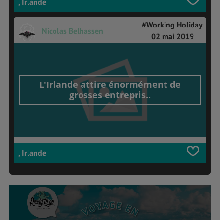
, Irlande
#Working Holiday
Nicolas Belhassen
02 mai 2019
L'Irlande attire énormément de
grosses entrepris..
, Irlande