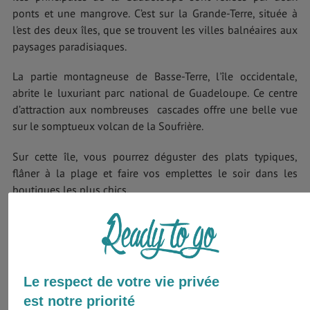
ponts et une mangrove. C’est sur la Grande-Terre, située à
l'est des deux îles, que se trouvent les villes balnéaires aux
paysages paradisiaques.
La partie montagneuse de Basse-Terre, l'île occidentale,
abrite le luxuriant parc national de Guadeloupe. Ce centre
d’attraction aux nombreuses cascades offre une belle vue
sur le somptueux volcan de la Soufrière.
Sur cette île, vous pourrez déguster des plats typiques,
flâner à la plage et faire vos emplettes le soir dans les
boutiques les plus chics.
Bienvenue en Guadeloupe !
Le respect de votre vie privée
est notre priorité