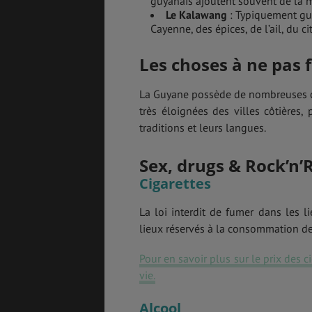
guyanais ajoutent souvent de la m
Le Kalawang
: Typiquement guy
Cayenne, des épices, de l’ail, du c
Les choses à ne pas f
La Guyane possède de nombreuses cu
très éloignées des villes côtières, 
traditions et leurs langues.
Sex, drugs & Rock’n’R
Cigarettes
La loi interdit de fumer dans les l
lieux réservés à la consommation de
Pour en savoir plus sur le prix des 
vie.
Alcool