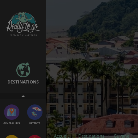
EMPLOIS &
BONS PLANS
STAGES
MÉTÉO & GÉO
VOL
DESTINATIONS
ASSURANCES
GÉNÉRALITÉS
DÉTENTE
Accueil
Destinations
Guyane