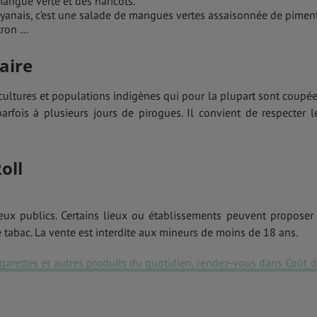
angue verte et des haricots.
anais, c’est une salade de mangues vertes assaisonnée de pimen
itron …
aire
ltures et populations indigènes qui pour la plupart sont coupée
parfois à plusieurs jours de pirogues. Il convient de respecter l
oll
ieux publics. Certains lieux ou établissements peuvent proposer
 tabac. La vente est interdite aux mineurs de moins de 18 ans.
cigarettes et autres produits du quotidien, rendez-vous dans Coût d