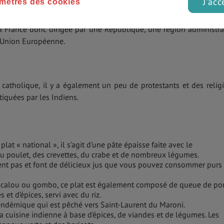
J'acc
mètres des cookies
 France donc dirigée par une République, une région administra
l’Union Européenne.
catholique, il y a également un peu de protestants et des relig
tiquées par les Indiens.
 plat « national », il s’agit d’une pâte épaisse faite avec le
du poulet, des crevettes, du crabe et de nombreux légumes.
ent pas et font de délicieux jus que vous pouvez consommer purs
de calou ou gombo, ce plat est également composé de queue de por
 et d’épices, servi avec du riz.
ndémique qui est pêché vers Saint-Laurent du Maroni.
a cuisine indienne à base d’épices, de viandes et de légumes. Les