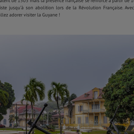
atent de 1503 mais la présence française se renforce à partir de 
ste jusqu’à son abolition lors de la Révolution Française. Ave
llez adorer visiter la Guyane !