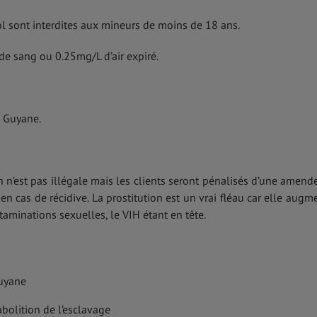
l sont interdites aux mineurs de moins de 18 ans.
 de sang ou 0.25mg/L d’air expiré.
n Guyane.
 n’est pas illégale mais les clients seront pénalisés d’une amend
 cas de récidive. La prostitution est un vrai fléau car elle augm
minations sexuelles, le VIH étant en tête.
Guyane
bolition de l’esclavage