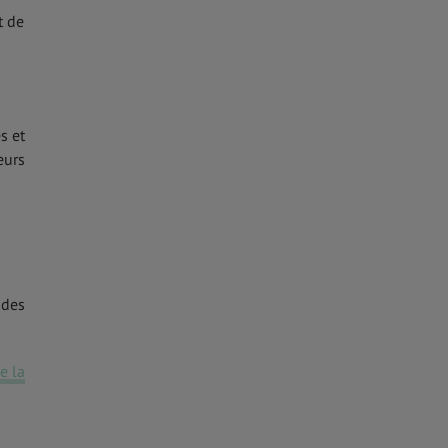
t de
s et
eurs
 des
e la