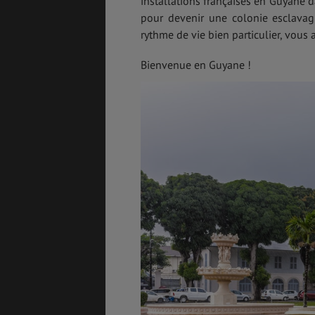
installations françaises en Guyane d
pour devenir une colonie esclavagi
rythme de vie bien particulier, vous a
Bienvenue en Guyane !
ASSURANCES
GÉNÉRALITÉS
DÉTENTE
FORMALITÉS
COÛT DE LA VIE
LOGEMENT
TRANSPORT