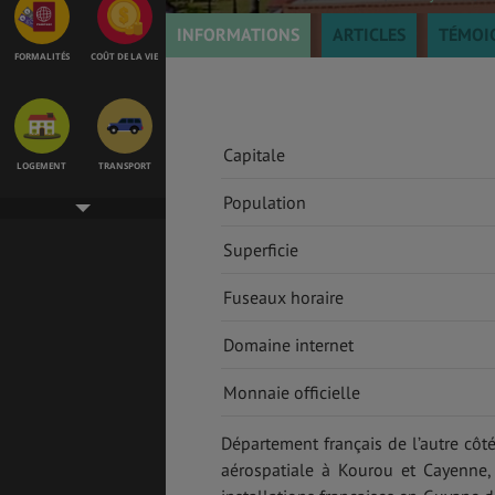
INFORMATIONS
ARTICLES
TÉMOI
FORMALITÉS
COÛT DE LA VIE
Capitale
LOGEMENT
TRANSPORT
Population
Superficie
SANTÉ &
ÉTUDES
SÉCURITÉ
Fuseaux horaire
Domaine internet
EMPLOIS &
BONS PLANS
Monnaie officielle
STAGES
Département français de l’autre côt
aérospatiale à Kourou et Cayenne,
MÉTÉO & GÉO
VOL