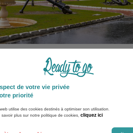
ux
onie
r en Guyane
spect de votre vie privée
 Guyane
otre priorité
est le français. Vous entendrez également parler d’autres lan
web utilise des cookies destinés à optimiser son utilisation.
le anglaise ou française, de l’anglais, du portugais, de l’espagno
cliquez ici
 savoir plus sur notre politique de cookies,
.