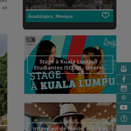
1643
c un
Guadalajara , Mexique
Stage à Kuala Lumpur -
Etudiantes ISCOM - Intervi..
Découvrir cet interview
Interview de Marie, A day in