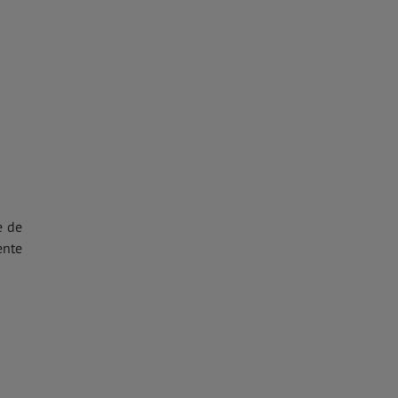
e de
ente