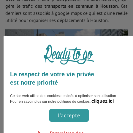
gère le trafic des
transports en commun à Houston
. Ces
derniers sont associés à google maps ce qui est d’une réelle
utilité pour organiser ses déplacements à Houston.
Le respect de votre vie privée
est notre priorité
Ce site web utilise des cookies destinés à optimiser son utilisation.
cliquez ici
Pour en savoir plus sur notre politique de cookies,
J'accepte
Les bus sont les lignes qui desservent le plus de
destinations et surtout celles qui s’écartent du centre-ville
Paramètres des