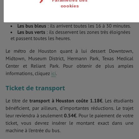
de Houston. Il y a trois réseaux de bus à Houston :
cookies
Les bus rouges
: ils comportent 22 lignes et passent
toutes les 15 minutes.
Les bus bleus
: ils arrivent toutes les 16 à 30 minutes.
Les bus verts
: ils desservent les zones très éloignées
et passent toutes les heures.
Le métro de Houston quant à lui dessert Downtown,
Midtown, Museum District, Hermann Park, Texas Medical
Center et Reliant Park. Pour obtenir de plus amples
informations, cliquez
ici
.
Ticket de transport
Le titre de
transport à Houston coûte 1.18€
. Les étudiants
bénéficient, par ailleurs, d'importantes réductions. Le trajet
leur reviendra à seulement
0.54€
. Pour le paiement de votre
ticket, vous devrez insérer le montant exact dans une
machine à l’entrée du bus.