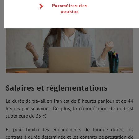
Paramètres des
cookies
Salaires et réglementations
La durée de travail en Iran est de 8 heures par jour et de 44
heures par semaines. De plus, la rémunération de nuit est
supérieure de 35 %.
Et pour limiter les engagements de longue durée, les
contrats à durée déterminée et les contrats de prestation de