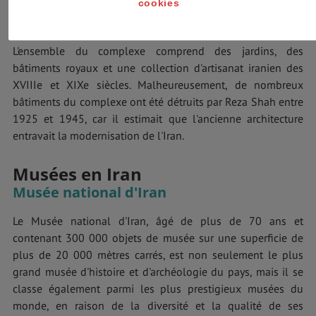
monuments historiques de Téhéran, le palais était l'ancien
cookies
complexe royal de la dynastie Qajar.
L'ensemble du complexe comprend des jardins, des
bâtiments royaux et une collection d'artisanat iranien des
XVIIIe et XIXe siècles. Malheureusement, de nombreux
bâtiments du complexe ont été détruits par Reza Shah entre
1925 et 1945, car il estimait que l'ancienne architecture
entravait la modernisation de l'Iran.
Musées en Iran
Musée national d'Iran
Le Musée national d'Iran, âgé de plus de 70 ans et
contenant 300 000 objets de musée sur une superficie de
plus de 20 000 mètres carrés, est non seulement le plus
grand musée d'histoire et d'archéologie du pays, mais il se
classe également parmi les plus prestigieux musées du
monde, en raison de la diversité et la qualité de ses