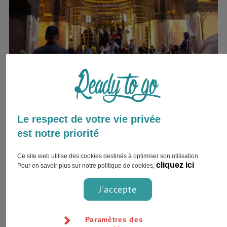
Mosquée Jameh, Ispahan
Cette magnifique mosquée, qui serait le plus ancien
Le respect de votre vie privée
sanctuaire d'Iran, a été construite du 7ème au 20ème siècle.
est notre priorité
Depuis 2012, elle est classée au patrimoine mondial de
Ce site web utilise des cookies destinés à optimiser son utilisation.
l'UNESCO et a été construite dans un style
cliquez ici
Pour en savoir plus sur notre politique de cookies,
architectural iranien en plaçant quatre portes face à face.
J'accepte
Palais du Golestan, Téhéran
Le palais du Golestan de Téhéran est l'un des plus anciens
Paramètres des