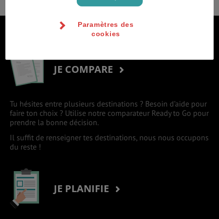
Paramètres des
S'inscrire à la newsletter
cookies
JE COMPARE
Tu hésites entre plusieurs destinations ? Besoin d’aide pour
faire ton choix ? Utilise notre comparateur Ready to Go pour
prendre la bonne décision.
Il suffit de renseigner tes destinations, nous nous occupons
du reste !
JE PLANIFIE