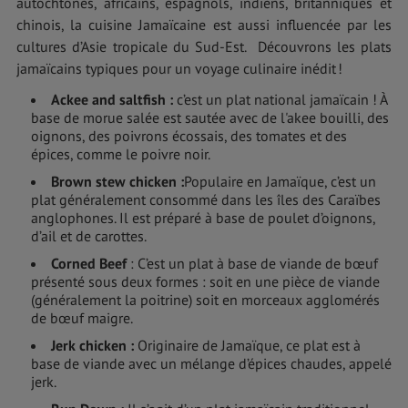
autochtones, africains, espagnols, indiens, britanniques et
chinois, la cuisine Jamaïcaine est aussi influencée par les
cultures d’Asie tropicale du Sud-Est. Découvrons les plats
jamaïcains typiques pour un voyage culinaire inédit !
Ackee and saltfish :
c’est un plat national jamaïcain ! À
base de morue salée est sautée avec de l'akee bouilli, des
oignons, des poivrons écossais, des tomates et des
épices, comme le poivre noir.
Brown stew chicken :
Populaire en Jamaïque, c’est un
plat généralement consommé dans les îles des Caraïbes
anglophones. Il est préparé à base de poulet d’oignons,
d’ail et de carottes.
Corned Beef
: C’est un plat à base de viande de bœuf
présenté sous deux formes : soit en une pièce de viande
(généralement la poitrine) soit en morceaux agglomérés
de bœuf maigre.
Jerk chicken :
Originaire de Jamaïque, ce plat est à
base de viande avec un mélange d’épices chaudes, appelé
jerk.