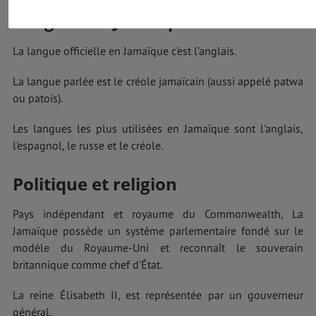
Langues en Jamaïque
La langue officielle en Jamaïque c'est l’anglais.
La langue parlée est le créole jamaïcain (aussi appelé patwa
ou patois).
Les langues les plus utilisées en Jamaïque sont l'anglais,
l'espagnol, le russe et le créole.
Politique et religion
Pays indépendant et royaume du Commonwealth, La
Jamaïque possède un système parlementaire fondé sur le
modèle du Royaume-Uni et reconnaît le souverain
britannique comme chef d'État.
La reine Élisabeth II, est représentée par un gouverneur
général.