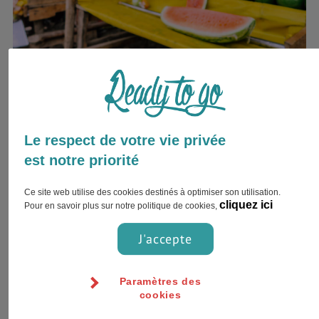
Quelques tarifs
Veuillez noter que les prix du tableau sont convertis en
euros et donnés à titre indicati pour vous donner une idée
Le respect de votre vie privée
du
coût de la vie au Kenya
.
est notre priorité
* Données de Août 2018
Ce site web utilise des cookies destinés à optimiser son utilisation.
cliquez ici
Pour en savoir plus sur notre politique de cookies,
Modes de paiement
J'accepte
Vous pourrez retirer de l’argent avec votre carte bancaire à
peu près dans tout le pays, moyennant une commission. Les
Paramètres des
distributeurs ont fleuri ces quelques dernières années,
cookies
attention cependant car ils peuvent être en panne ou non-