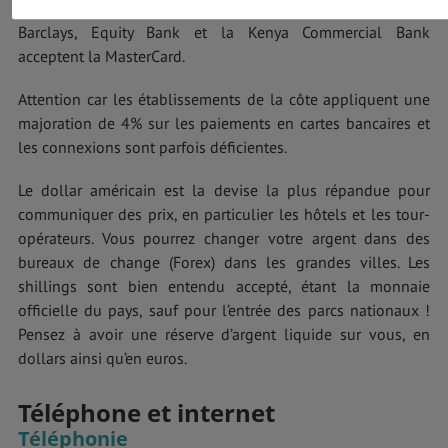
approvisionnés. Mieux vaut avoir une carte Visa. Seules la
Barclays, Equity Bank et la Kenya Commercial Bank
acceptent la MasterCard.
Attention car les établissements de la côte appliquent une
majoration de 4% sur les paiements en cartes bancaires et
les connexions sont parfois déficientes.
Le dollar américain est la devise la plus répandue pour
communiquer des prix, en particulier les hôtels et les tour-
opérateurs. Vous pourrez changer votre argent dans des
bureaux de change (Forex) dans les grandes villes. Les
shillings sont bien entendu accepté, étant la monnaie
officielle du pays, sauf pour l’entrée des parcs nationaux !
Pensez à avoir une réserve d’argent liquide sur vous, en
dollars ainsi qu’en euros.
Téléphone et internet
Téléphonie