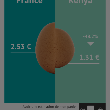
France
Kenya
-48.2%
2.53 €
1.31 €
Avoir une estimation de mon panier
Qté