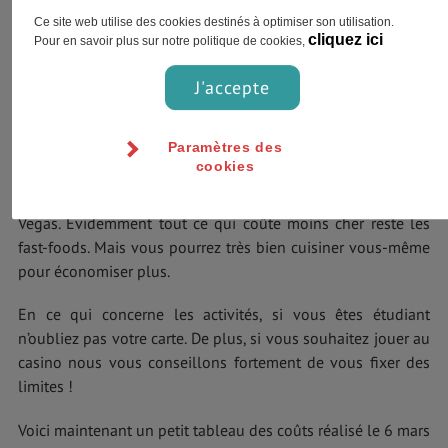
Ce site web utilise des cookies destinés à optimiser son utilisation.
cliquez ici
Pour en savoir plus sur notre politique de cookies,
J'accepte
Paramètres des
cookies
En ce qui concerne la restauration, vous aurez de tout à Las
Vegas. Évidemment tout ce qui coûte moins cher reste les
fast-foods. Mais vous pourrez très bien cuisiner vous-même
pour économiser plus.
En ce qui concerne les activités, si vous êtes étudiant
n’oubliez pas votre carte. De plus, si vous souhaitez jouer au
casino nous vous conseillons fortement de vous fixer des
limites !
Voici maintenant un petit tableau des coûts réalisé le 6 mars