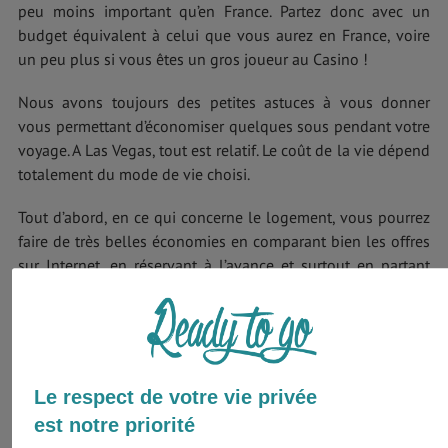
peu moins important qu’en France. Partez donc avec un
budget équivalent à celui que vous aurez en France, voire
un peu plus si vous êtes un gros joueur au Casino !
Nous avons toujours des petites astuces à vous donner
vous permettant d’économiser quelques sous pendant votre
voyage. A Las Vegas, tout est relatif. Le coût de la vie dépend
totalement du mode de vie choisi.
Tout d’abord, en ce qui concerne le logement, vous pourrez
faire de très belles économies en comparant bien les offres
sur Internet, en réservant à l’avance et surtout en partant
hors saison. Pour les longs séjours, nous vous conseillons
fortement de privilégier la colocation.
Le respect de votre vie privée
est notre priorité