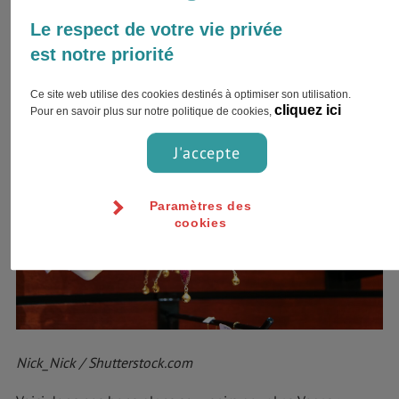
Et si certains d'entre vous trouveront leur bonheur à
Le respect de votre vie privée
dénicher les bonnes offres aux boutiques de souvenirs,
est notre priorité
d'autres considèrent cela comme un vrai calvaire.
Ce site web utilise des cookies destinés à optimiser son utilisation.
cliquez ici
Pour en savoir plus sur notre politique de cookies,
J'accepte
Paramètres des
cookies
Nick_Nick / Shutterstock.com