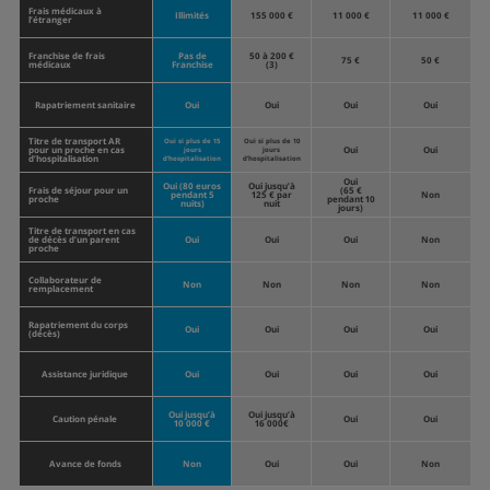
Frais médicaux à
Illimités
155 000 €
11 000 €
11 000 €
l’étranger
Franchise de frais
Pas de
50 à 200 €
75 €
50 €
médicaux
Franchise
(3)
Rapatriement sanitaire
Oui
Oui
Oui
Oui
Titre de transport AR
Oui si plus de 15
Oui si plus de 10
pour un proche en cas
Oui
Oui
jours
jours
d’hospitalisation
d’hospitalisation
d’hospitalisation
Oui
Oui (80 euros
Oui jusqu’à
Frais de séjour pour un
(65 €
pendant 5
125 € par
Non
proche
pendant 10
nuits)
nuit
jours)
Titre de transport en cas
de décès d’un parent
Oui
Oui
Oui
Non
proche
Collaborateur de
Non
Non
Non
Non
remplacement
Rapatriement du corps
Oui
Oui
Oui
Oui
(décès)
Assistance juridique
Oui
Oui
Oui
Oui
Oui jusqu’à
Oui jusqu’à
Caution pénale
Oui
Oui
10 000 €
16 000€
Avance de fonds
Non
Oui
Oui
Non