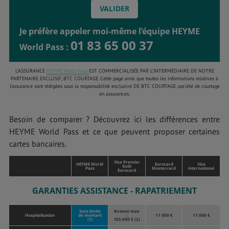
Je préfère appeler moi-même l’équipe HEYME
01 83 65 00 37
World Pass :
L’ASSURANCE
HEYME World Pass
EST COMMERCIALISÉE PAR L’INTERMÉDIAIRE DE NOTRE
PARTENAIRE EXCLUSIF, BTC COURTAGE. Cette page ainsi que toutes les informations relatives à
l’assurance sont rédigées sous la responsabilité exclusive DE BTC COURTAGE, société de courtage
en assurances.
Besoin de comparer ? Découvrez ici les différences entre
HEYME World Pass et ce que peuvent proposer certaines
cartes bancaires.
Visa Premier
HEYME World
Eurocard
Visa
Gold
Pass
Mastercard
international
Eurocard
GARANTIES ASSISTANCE - RAPATRIEMENT
Sans limite
Avance max
Hospitalisation
de montant
:
11 000 €
11 000 €
(1)
155 000 € (2)