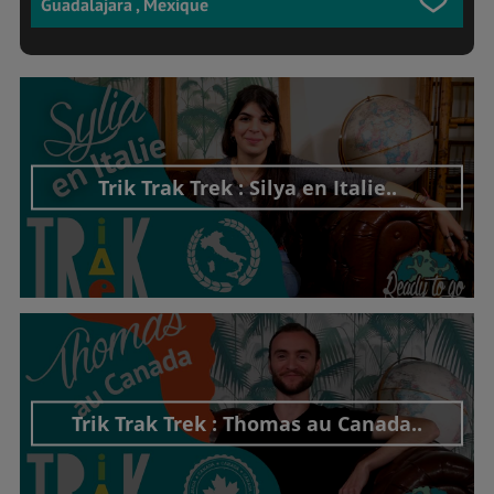
Guadalajara , Mexique
Trik Trak Trek : Silya en Italie..
Découvrir cet interview
Trik Trak Trek : Thomas au Canada..