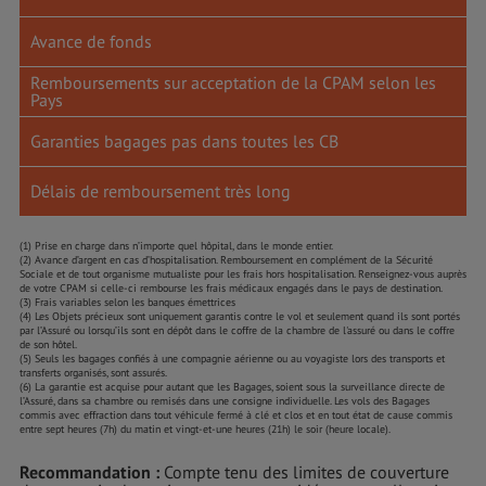
Avance de fonds
Remboursements sur acceptation de la CPAM selon les
Pays
Garanties bagages pas dans toutes les CB
Délais de remboursement très long
(1) Prise en charge dans n’importe quel hôpital, dans le monde entier.
(2) Avance d’argent en cas d’hospitalisation. Remboursement en complément de la Sécurité
Sociale et de tout organisme mutualiste pour les frais hors hospitalisation. Renseignez-vous auprès
de votre CPAM si celle-ci rembourse les frais médicaux engagés dans le pays de destination.
(3) Frais variables selon les banques émettrices
(4) Les Objets précieux sont uniquement garantis contre le vol et seulement quand ils sont portés
par l’Assuré ou lorsqu’ils sont en dépôt dans le coffre de la chambre de l'assuré ou dans le coffre
de son hôtel.
(5) Seuls les bagages confiés à une compagnie aérienne ou au voyagiste lors des transports et
transferts organisés, sont assurés.
(6) La garantie est acquise pour autant que les Bagages, soient sous la surveillance directe de
l’Assuré, dans sa chambre ou remisés dans une consigne individuelle. Les vols des Bagages
commis avec effraction dans tout véhicule fermé à clé et clos et en tout état de cause commis
entre sept heures (7h) du matin et vingt-et-une heures (21h) le soir (heure locale).
Recommandation :
Compte tenu des limites de couverture