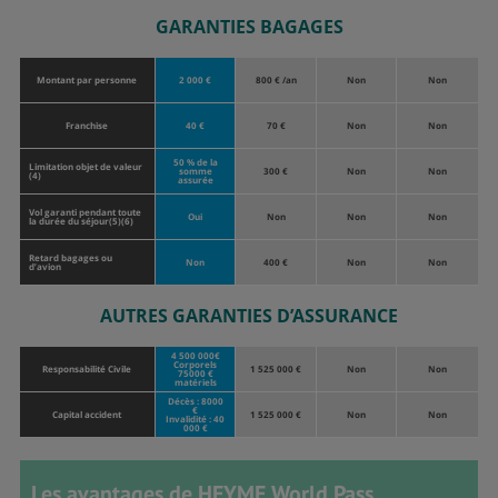
GARANTIES BAGAGES
Montant par personne
2 000 €
800 € /an
Non
Non
Franchise
40 €
70 €
Non
Non
50 % de la
Limitation objet de valeur
somme
300 €
Non
Non
(4)
assurée
Vol garanti pendant toute
Oui
Non
Non
Non
la durée du séjour(5)(6)
Retard bagages ou
Non
400 €
Non
Non
d’avion
AUTRES GARANTIES D’ASSURANCE
4 500 000€
Corporels
Responsabilité Civile
1 525 000 €
Non
Non
75000 €
matériels
Décès : 8000
€
Capital accident
1 525 000 €
Non
Non
Invalidité : 40
000 €
Les avantages de HEYME World Pass