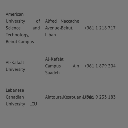
American
University of
Alfred Naccache
Science and
Avenue
،
Beirut,
+961 1 218 717
Technology,
Liban
Beirut Campus
Al-Kafaàt
Al-Kafaàt
Campus - Ain
+961 1 879 304
University
Saadeh
Lebanese
Canadian
Aintoura
،
Kesrouan
،
Liban
+961 9 233 183
University – LCU