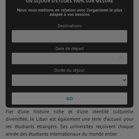
UN SEJOUR D’ETUDES 100% SUR MESURE
Nous vous mettons en relation avec l’organisme le plus
adapté à vos besoins
Destinations
Date de départ
Durée du séjour
L
M
M
J
V
S
D
27
28
29
30
31
1
2
3
4
5
6
7
8
9
10
11
12
13
14
15
16
Fier d’une histoire riche et d’une identité culturelle
17
18
19
20
21
22
23
diversifiée, le Liban est également une terre d’accueil pour
les étudiants étrangers. Ses universités reçoivent chaque
24
25
26
27
28
29
30
année des étudiants internationaux du monde entier.
31
1
2
3
4
5
6