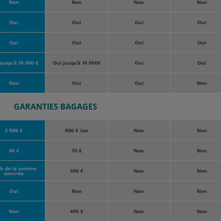
Non
Non
Non
Non
Oui
Oui
Oui
Oui
Oui
Oui
Oui
Oui
jusqu’à 10 000 €
Oui jusqu’à 16 000€
Oui
Oui
Non
Oui
Oui
Non
GARANTIES BAGAGES
2 000 €
800 € /an
Non
Non
40 €
70 €
Non
Non
% de la somme
300 €
Non
Non
assurée
Oui
Non
Non
Non
Non
400 €
Non
Non