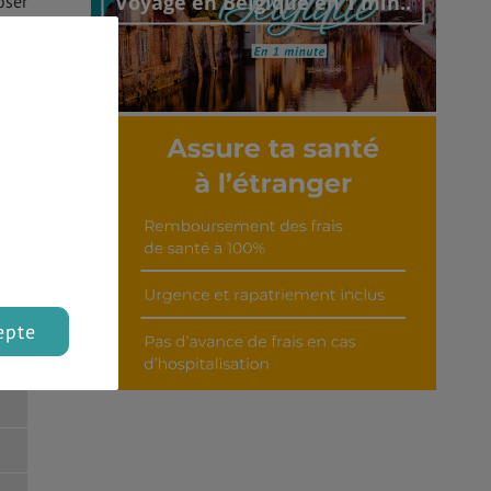
Voyage en Belgique en 1 min..
oser
al
Découvrir cet interview
epte