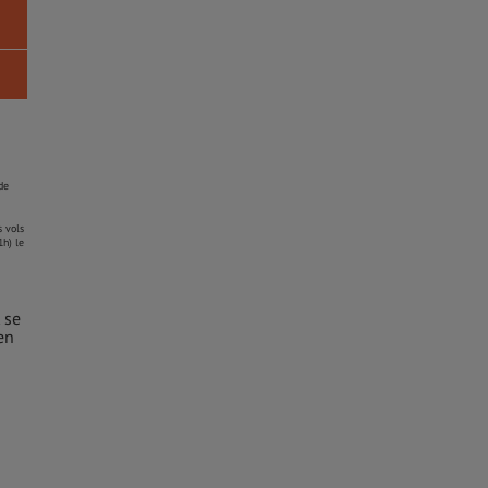
de
s vols
1h) le
 se
en