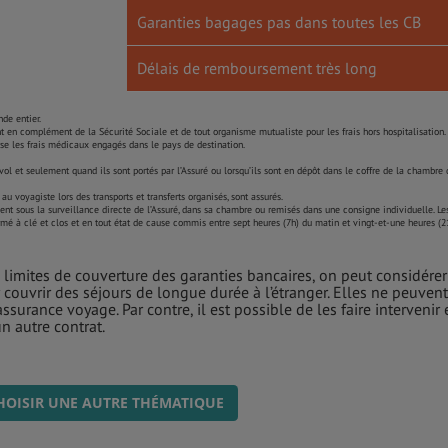
Garanties bagages pas dans toutes les CB
Délais de remboursement très long
de entier.
 en complément de la Sécurité Sociale et de tout organisme mutualiste pour les frais hors hospitalisation.
e les frais médicaux engagés dans le pays de destination.
vol et seulement quand ils sont portés par l’Assuré ou lorsqu’ils sont en dépôt dans le coffre de la chambre 
 voyagiste lors des transports et transferts organisés, sont assurés.
ient sous la surveillance directe de l’Assuré, dans sa chambre ou remisés dans une consigne individuelle. Le
é à clé et clos et en tout état de cause commis entre sept heures (7h) du matin et vingt-et-une heures (2
imites de couverture des garanties bancaires, on peut considérer
 couvrir des séjours de longue durée à l’étranger. Elles ne peuvent
ssurance voyage. Par contre, il est possible de les faire intervenir 
 autre contrat.
HOISIR UNE AUTRE THÉMATIQUE