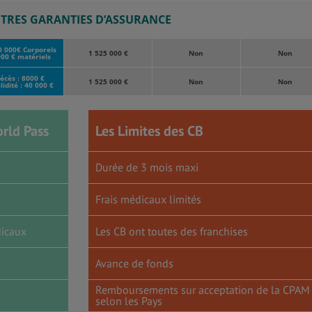
TRES GARANTIES D’ASSURANCE
0 000€ Corporels
1 525 000 €
Non
Non
00 € matériels
écès : 8000 €
1 525 000 €
Non
Non
lidité : 40 000 €
rld Pass
Les Limites des CB
Durée de 3 mois maxi
Frais médicaux limités
dicaux
Les CB ont toutes des franchises
Avance de fonds
Remboursements sur acceptation de la CPAM
selon les Pays