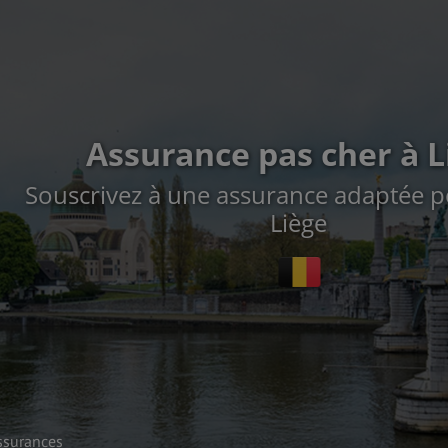
Assurance pas cher à L
Souscrivez à une assurance adaptée po
Liège
ssurances