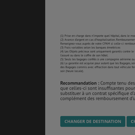
(1) Prise en charge dans n’importe quel hôpital, dans le mon
(2) Avance d’argent en cas d’hospitalisation. Remboursement
Renseignez-vous auprès de votre CPAM si celle-ci rembours
(3) Frais variables selon les banques émettrices
(4) Les Objets précieux sont uniquement garantis contre le 
l'assuré ou dans le coffre de son hôtel.
(5) Seuls les bagages confiés à une compagnie aérienne ou au
(6) La garantie est acquise pour autant que les Bagages, so
des Bagages commis avec effraction dans tout véhicule ferm
soir (heure locale).
Recommandation :
Compte tenu des l
que celles-ci sont insuffisantes pour
substituer à un contrat spécifique d’a
complément des remboursement d’un
CHANGER DE DESTINATION
C