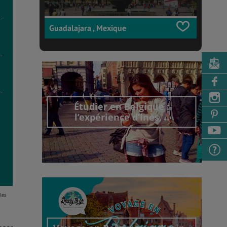
Guadalajara , Mexique
Étudier en Belgique :
l’expérience d’Inès, ..
Découvrir cet interview
les