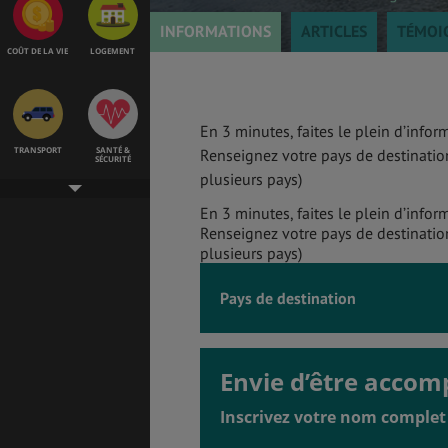
INFORMATIONS
ARTICLES
TÉMOI
COÛT DE LA VIE
LOGEMENT
En 3 minutes, faites le plein d’inform
TRANSPORT
SANTÉ &
Renseignez votre pays de destination
SÉCURITÉ
plusieurs pays)
En 3 minutes, faites le plein d’inform
Renseignez votre pays de destination
plusieurs pays)
ÉTUDES
EMPLOIS &
STAGES
Pays de destination
BONS PLANS
VOL
Envie d’être accom
Inscrivez votre nom complet 
ASSURANCES