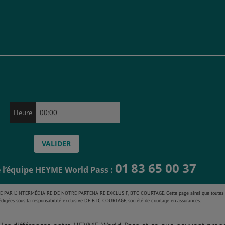
Heure
01 83 65 00 37
 l’équipe HEYME World Pass :
 PAR L’INTERMÉDIAIRE DE NOTRE PARTENAIRE EXCLUSIF, BTC COURTAGE. Cette page ainsi que toutes 
 rédigées sous la responsabilité exclusive DE BTC COURTAGE, société de courtage en assurances.