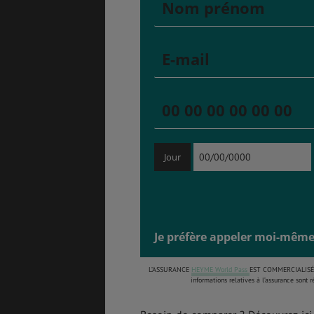
GÉNÉRALITÉS
DÉTENTE
COÛT DE LA VIE
LOGEMENT
Jour
TRANSPORT
SANTÉ &
SÉCURITÉ
Je préfère appeler moi-même
L’ASSURANCE
HEYME World Pass
EST COMMERCIALISÉE
ÉTUDES
EMPLOIS &
informations relatives à l’assurance sont
STAGES