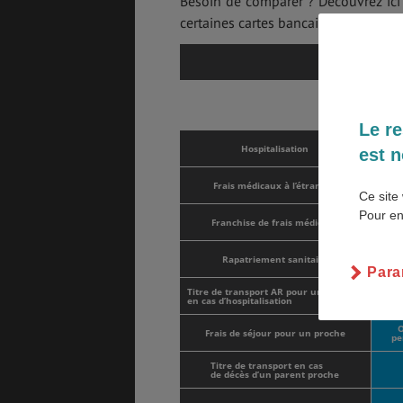
Besoin de comparer ? Découvrez ici
certaines cartes bancaires.
BONS PLANS
VOL
HEY
GARAN
Le re
ASSURANCES
S
Hospitalisation
est n
Frais médicaux à l’étranger
Ce site 
Pour en
Franchise de frais médicaux
Pa
Rapatriement sanitaire
Para
Ou
Titre de transport AR pour un proche
en cas d’hospitalisation
d’
O
Frais de séjour pour un proche
pe
Titre de transport en cas
de décès d’un parent proche