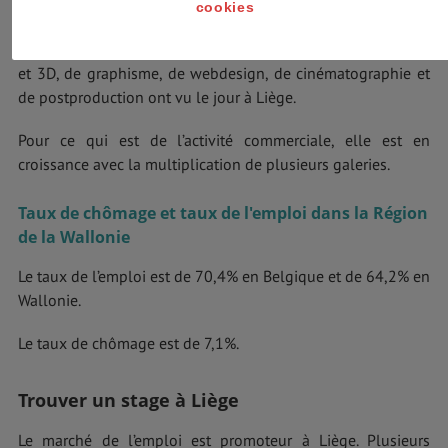
d'enregistrement.
cookies
De nombreuses entreprises audiovisuelles, d'animation 2D
et 3D, de graphisme, de webdesign, de cinématographie et
de postproduction ont vu le jour à Liège.
Pour ce qui est de l’activité commerciale, elle est en
croissance avec la multiplication de plusieurs galeries.
Taux de chômage et taux de l'emploi dans la Région
de la Wallonie
Le taux de l’emploi est de 70,4% en Belgique et de 64,2% en
Wallonie.
Le taux de chômage est de 7,1%.
Trouver un stage à Liège
Le marché de l’emploi est promoteur à Liège. Plusieurs