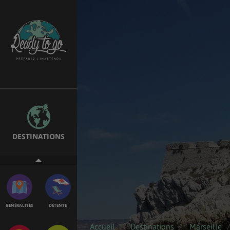
TRANSPORT
SANTÉ &
SÉCURITÉ
ÉTUDES
EMPLOIS &
STAGES
DESTINATIONS
VOL
ASSURANCES
GÉNÉRALITÉS
DÉTENTE
Accueil
Destinations
Marseille