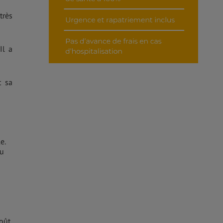
très
Il a
t sa
le.
du
goût