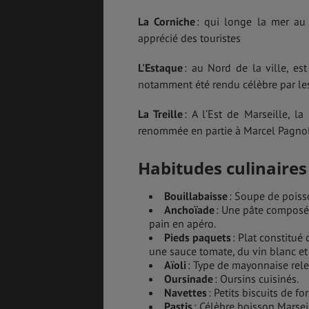
La Corniche
: qui longe la mer au
apprécié des touristes
L'Estaque
: au Nord de la ville, est
notamment été rendu célèbre par le
La Treille
: A l’Est de Marseille, l
renommée en partie à Marcel Pagno
Habitudes culinaires
Bouillabaisse
: Soupe de poiss
Anchoïade
: Une pâte composée 
pain en apéro.
Pieds paquets
: Plat constitué 
une sauce tomate, du vin blanc e
Aïoli
: Type de mayonnaise relev
Oursinade
: Oursins cuisinés.
Navettes
: Petits biscuits de f
Pastis
: Célèbre boisson Marsei