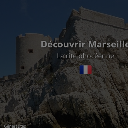
Découvrir Marseill
La cité phocéenne
Généralités