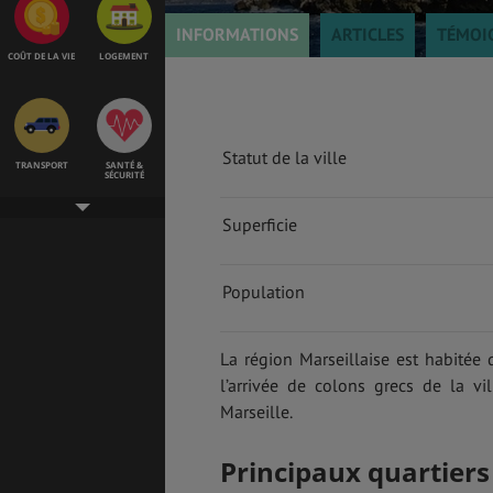
INFORMATIONS
ARTICLES
TÉMOI
COÛT DE LA VIE
LOGEMENT
Statut de la ville
TRANSPORT
SANTÉ &
SÉCURITÉ
Superficie
ÉTUDES
EMPLOIS &
STAGES
Population
La région Marseillaise est habitée 
l’arrivée de colons grecs de la v
VOL
ASSURANCES
Marseille.
Principaux quartiers
GÉNÉRALITÉS
DÉTENTE