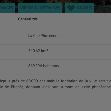
GNAGES
VIDEOS & INTERVIEWS
FAVORIS
Généralités
La Cité Phocéenne
240.62 km²
869 994 habitants
depuis près de 60 000 ans mais la fondation de la ville serait 
ille de Phocée, donnant ainsi son surnom de « cité phocéenne