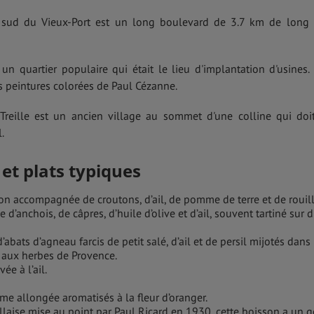
 sud du Vieux-Port est un long boulevard de 3.7 km de long 
 un quartier populaire qui était le lieu d'implantation d'usines. 
s peintures colorées de Paul Cézanne.
a Treille est un ancien village au sommet d'une colline qui doi
l.
 et plats typiques
on accompagnée de croutons, d’ail, de pomme de terre et de rouil
d’anchois, de câpres, d’huile d’olive et d’ail, souvent tartiné sur 
d’abats d’agneau farcis de petit salé, d’ail et de persil mijotés dans
t aux herbes de Provence.
ée à l’ail.
orme allongée aromatisés à la fleur d’oranger.
llaise mise au point par Paul Ricard en 1930, cette boisson a un 