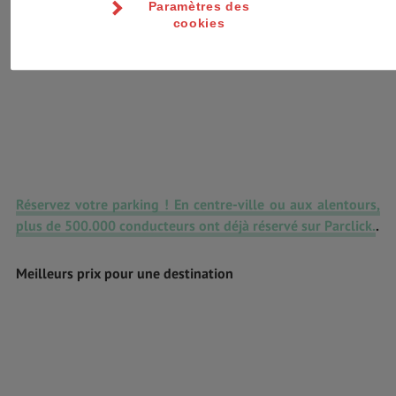
Paramètres des
cookies
Réservez votre parking ! En centre-ville ou aux alentours,
plus de 500.000 conducteurs ont déjà réservé sur Parclick.
.
Meilleurs prix pour une destination