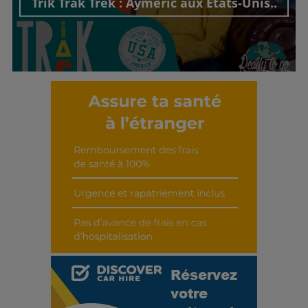
Trik Trak Trek : Aymeric aux États-Unis..
Découvrir cet interview