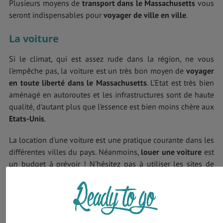
Plusieurs moyens de
transport dans le Massachusetts
vous
seront indispensables pour
voyager de ville en ville
.
La voiture
Si le climat, qui est assez rude dans la région, ne vous
l’empêche pas, la voiture est un très bon moyen de
voyager
en toute liberté dans le Massachusetts
. L’Etat est très bien
aménagé en autoroutes et les infrastructures sont de haute
qualité, d'autant plus que l’essence est bien moins chère aux
Etats-Unis
.
La location d'une voiture est une pratique courante dans les
différentes villes du pays. Néanmoins,
louer une voiture
est
un budget à prévoir ! N'hésitez pas à utiliser les sites de
comparaisons des prix pour la
location de voiture dans le
Massachusetts
. Pensez aussi qu’il est possible de laisser sa
voiture dans un autre magasin de location que celui où on
l’a loué.