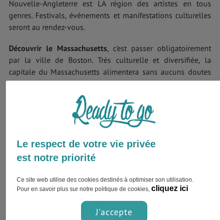
Nouvelle-Angleterre est LA région des artistes en tous
genres. Festivals, événements et manifestations culturelles
seront au rendez-vous.
Découvrir le Massachusetts
, c’est passer obligatoirement
par la ville de Boston. Très culturelle et diversifiée, la
capitale du Massachusetts alimentera sans aucuns doutes
votre culture.
Welcome to Massachusetts !
Pour obtenir votre votre visa facilement, rapidement et de
façon sécurisée, le moyen le plus simple et le plus rapide
Le respect de votre vie privée
est de le demander en ligne. Vous remplissez le formulaire
est notre priorité
en 5 minutes puis vous recevrez votre visa directement par
e-mail.
Commandez votre E-VISA
.
Ce site web utilise des cookies destinés à optimiser son utilisation.
cliquez ici
Pour en savoir plus sur notre politique de cookies,
J'accepte