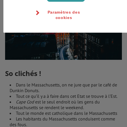
Paramètres des
cookies
So clichés !
Dans le Massachusetts, on ne jure que par le café de
Dunkin Donuts.
Tout ce qu’il y a à faire dans cet Etat se trouve à l’Est.
Cape Cod
est le seul endroit où les gens du
Massachusetts se rendent le weekend.
Tout le monde est catholique dans le Massachusetts
Les habitants du Massachusetts conduisent comme
des fous.