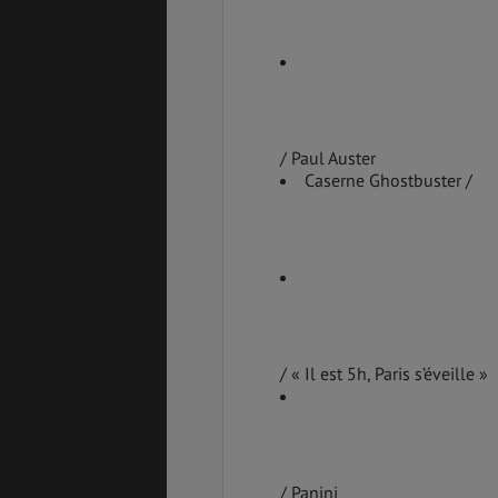
/ Paul Auster
Caserne Ghostbuster /
/ « Il est 5h, Paris s’éveille »
/ Panini