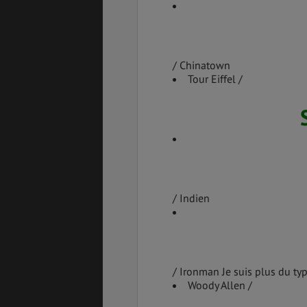
/ Chinatown
Tour Eiffel /
/ Indien
/ Ironman Je suis plus du t
Woody Allen /