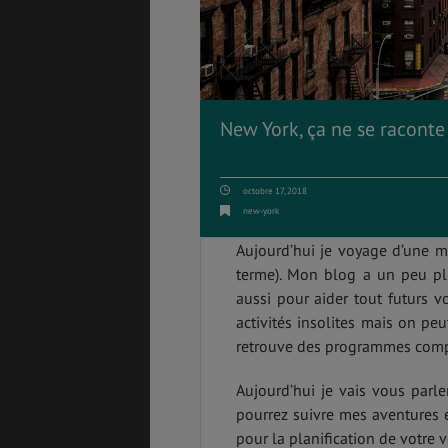
PVT
ASSURANCES
New York, ça ne se raconte p
octobre 17, 2018
GÉNÉRALITÉS
DÉTENTE
new-york
Aujourd’hui je voyage d’une ma
terme). Mon blog a un peu plu
aussi pour aider tout futurs vo
FORMALITÉS
COÛT DE LA VIE
activités insolites mais on pe
retrouve des programmes compl
Aujourd’hui je vais vous parl
LOGEMENT
TRANSPORT
pourrez suivre mes aventures e
pour la planification de votre 