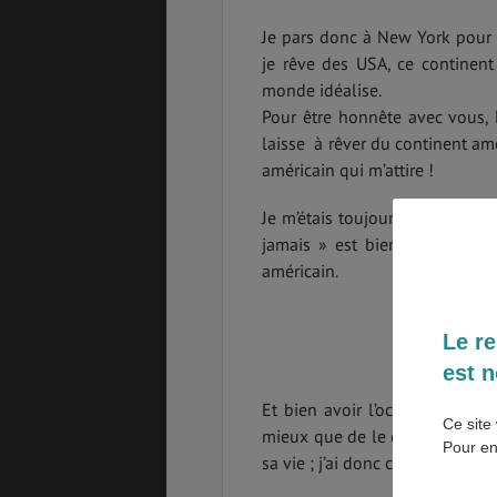
Je pars donc à New York pou
SANTÉ &
ÉTUDES
je rêve des USA, ce continen
SÉCURITÉ
monde idéalise.
Pour être honnête avec vous,
laisse à rêver du continent amér
EMPLOIS &
BONS PLANS
américain qui m’attire !
STAGES
Je m’étais toujours dis que je 
jamais » est bien vrai ! Car a
américain.
MÉTÉO & GÉO
VOL
Pou
Le re
est n
PVT
ASSURANCES
Et bien avoir l’occasion de fa
Ce site 
mieux que de le célébrer à NY ?
Pour en
sa vie ; j’ai donc choisie de le