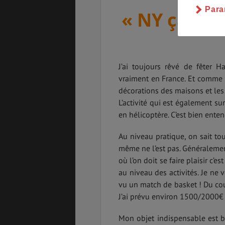
Para
« NY ça ne s
J’ai toujours rêvé de fêter 
vraiment en France. Et comme le
décorations des maisons et les
L’activité qui est également sur
en hélicoptère. C’est bien entend
Au niveau pratique, on sait to
même ne l’est pas. Généralement
où l’on doit se faire plaisir c’e
au niveau des activités. Je ne 
vu un match de basket ! Du coup
J’ai prévu environ 1500/2000€ t
Mon objet indispensable est bi