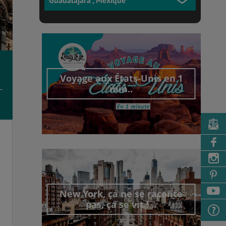
Voyage aux États-Unis en 1
min..
Découvrir cet interview
New York, ça ne se raconte
pas, ça se vit ! ..