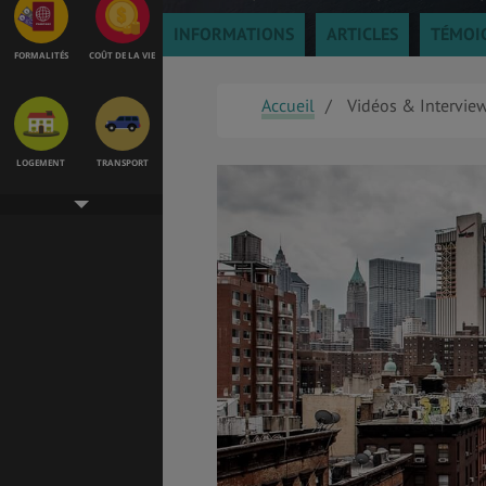
INFORMATIONS
ARTICLES
TÉMOI
FORMALITÉS
COÛT DE LA VIE
Accueil
Vidéos & Intervie
LOGEMENT
TRANSPORT
SANTÉ &
ÉTUDES
SÉCURITÉ
EMPLOIS &
BONS PLANS
STAGES
MÉTÉO & GÉO
VOL