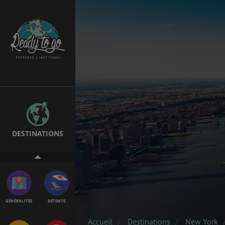
EMPLOIS &
BONS PLANS
STAGES
MÉTÉO & GÉO
VOL
DESTINATIONS
PVT
ASSURANCES
GÉNÉRALITÉS
DÉTENTE
Accueil
Destinations
New York