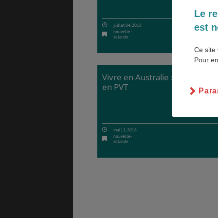
Le re
est n
juillet 04, 2018
nouvelle-
zelande
PVT
ASSURANCES
Ce site 
Pour en
Vivre en Australie : l'expérien
en PVT
Para
GÉNÉRALITÉS
DÉTENTE
mai 11, 2016
nouvelle-
zelande
FORMALITÉS
COÛT DE LA VIE
LOGEMENT
TRANSPORT