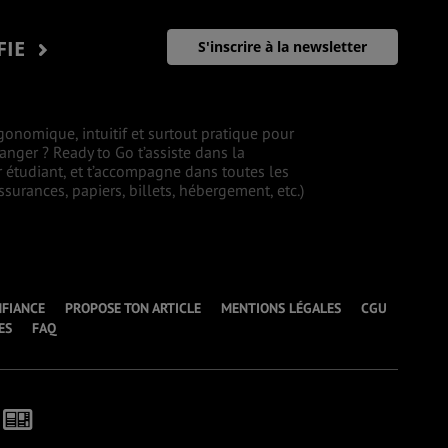
FIE
S'inscrire à la newsletter
gonomique, intuitif et surtout pratique pour
ranger ? Ready to Go t’assiste dans la
r étudiant, et t’accompagne dans toutes les
surances, papiers, billets, hébergement, etc.)
NFIANCE
PROPOSE TON ARTICLE
MENTIONS LÉGALES
CGU
ES
FAQ