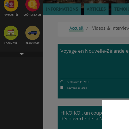
INFORMATIONS
ARTICLES
TÉMOI
FORMALITÉS
COÛT DE LA VIE
Accueil
Vidéos & Intervie
LOGEMENT
TRANSPORT
Voyage en Nouvelle-Zélande e
SANTÉ &
ÉTUDES
SÉCURITÉ
septembre 11, 2019
nouvelle-zelande
EMPLOIS &
BONS PLANS
STAGES
HIKOIKOI, un couple qui quitte l
découverte de la Nouvelle-Zél
MÉTÉO & GÉO
VOL