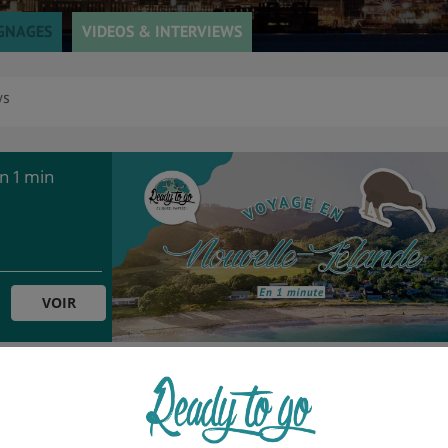
GNAGES
VIDEOS & INTERVIEWS
ws
n 1 min
VOIR
e nid à la
ande !