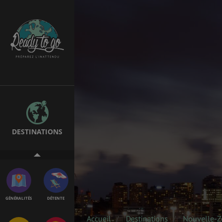
EMPLOIS &
BONS PLANS
STAGES
MÉTÉO & GÉO
VOL
DESTINATIONS
PVT
ASSURANCES
GÉNÉRALITÉS
DÉTENTE
Accueil
Destinations
Nouvelle-Z