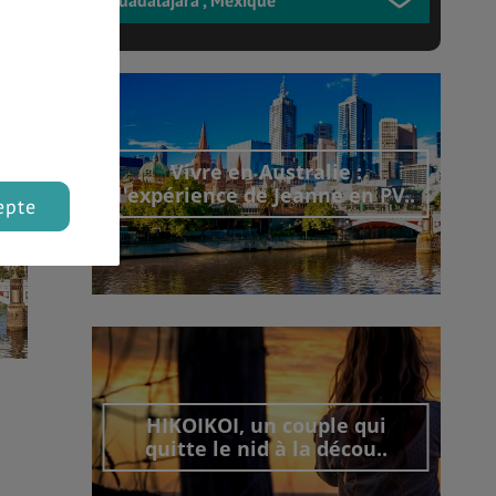
Vivre en Australie :
l'expérience de Jeanne en PV..
epte
Découvrir cet interview
HIKOIKOI, un couple qui
quitte le nid à la décou..