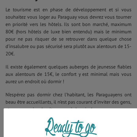
Le tourisme est en phase de développement et si vous
souhaitez vous loger au Paraguay vous devrez vous tourner
en priorité vers les hôtels. Ils sont bon marché, maximum
80€ (hors hôtels de luxe bien entendu) mais le minimum
pour ne pas risquer de se retrouver dans quelque chose
d’insalubre ou pas sécurisé sera plutôt aux alentours de 15-
20€.
Il existe également quelques auberges de jeunesse fiables
aux alentours de 15€, le confort y est minimal mais vous
aurez un endroit où dormir !
N’espérez pas dormir chez l’habitant, les Paraguayens ont
beau être accueillants, il n’est pas courant d’inviter des gens,
et encore moins des étrangers, à dormir chez eux.
Les estancias dans la région du Chaco sont de grandes
propriétés agricoles dans lesquelles vous serez accueillis et