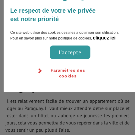
où vous pourrez passer la nuit.
Le respect de votre vie privée
est notre priorité
Ce site web utilise des cookies destinés à optimiser son utilisation.
cliquez ici
Pour en savoir plus sur notre politique de cookies,
J'accepte
Paramètres des
cookies
Long séjour
Il est relativement facile de trouver un appartement où se
loger au Paraguay. Il vaut mieux attendre d’être sur place et
rester dans un hôtel ou auberge de jeunesse les premiers
jours, cela vous permettra de vous repérer dans la ville et de
vous sentir un peu plus à l’aise.