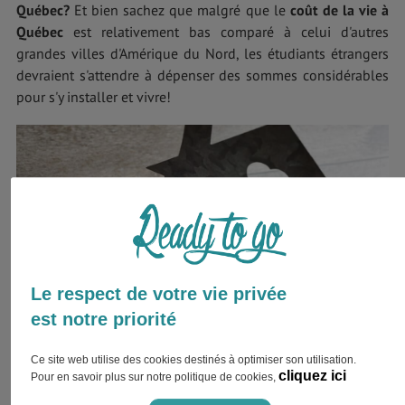
Québec?
Et bien sachez que malgré que le
coût de la vie à
Québec
est relativement bas comparé à celui d'autres
grandes villes d'Amérique du Nord, les étudiants étrangers
devraient s'attendre à dépenser des sommes considérables
pour s'y installer et vivre!
Le respect de votre vie privée
est notre priorité
Ce site web utilise des cookies destinés à optimiser son utilisation.
cliquez ici
Pour en savoir plus sur notre politique de cookies,