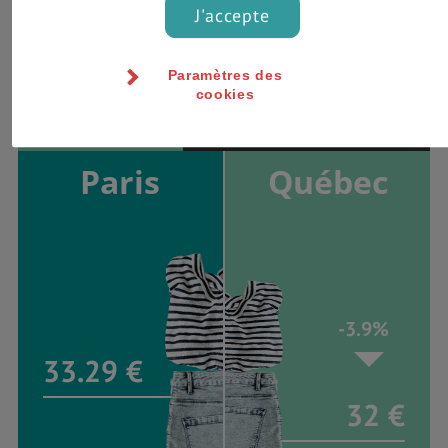
Voici un tableau comparatif pour vous donner une idée
J'accepte
du
coût de la vie à Québec
:
*Données du 29 mars 2019
Paramètres des
cookies
1 tenue d'été (H&M, Zara…)
Paris
Québec
-3.9%
33.29 €
32 €