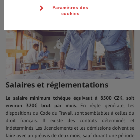
Paramètres des
cookies
Salaires et réglementations
Le salaire minimum tchèque équivaut à 8500 CZK
,
soit
environ 320€ brut par mois
. En règle générale, les
dispositions du Code du Travail sont semblables à celles du
droit français. Il existe des contrats déterminés et
indéterminés. Les licenciements et les démissions doivent se
faire avec un préavis de deux mois, sauf durant une période