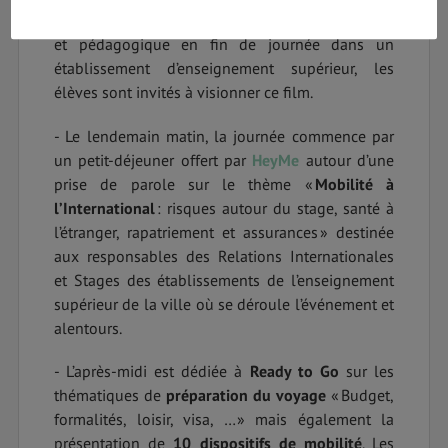
- La
projection d’un film
voyage à visée ludique
et pédagogique en fin de journée dans un
établissement d’enseignement supérieur, les
élèves sont invités à visionner ce film.
- Le lendemain matin, la journée commence par
un petit-déjeuner offert par
HeyMe
autour d’une
prise de parole sur le thème «
Mobilité à
l’International
: risques autour du stage, santé à
l’étranger, rapatriement et assurances » destinée
aux responsables des Relations Internationales
et Stages des établissements de l’enseignement
supérieur de la ville où se déroule l’événement et
alentours.
- L’après-midi est dédiée à
Ready to Go
sur les
thématiques de
préparation du voyage
« Budget,
formalités, loisir, visa, … » mais également la
présentation de
10 dispositifs de mobilité
. Les