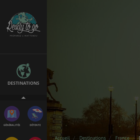
EMPLOIS &
BONS PLANS
STAGES
MÉTÉO & GÉO
VOL
DESTINATIONS
ASSURANCES
GÉNÉRALITÉS
DÉTENTE
Accueil
Destinations
France