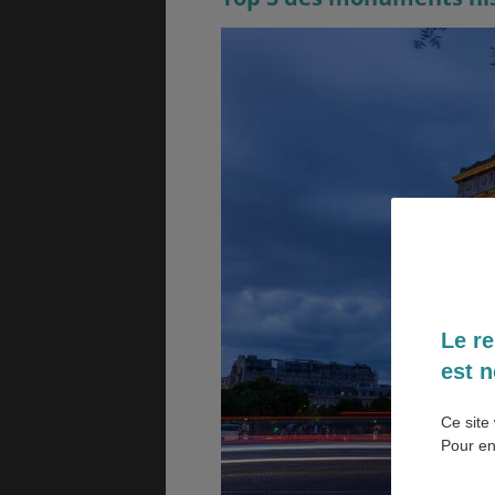
SANTÉ &
ÉTUDES
SÉCURITÉ
EMPLOIS &
BONS PLANS
STAGES
MÉTÉO & GÉO
VOL
Le re
est n
ASSURANCES
Ce site 
Pour en