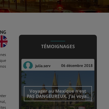
ENG
ui a
.
TÉMOIGNAGES
ines
oque
06 décembre 2018
julia.serv
 nos
Voyager au Mexique n'est
PAS DANGEUREUX. J'ai voya..
réer
nal,
ites