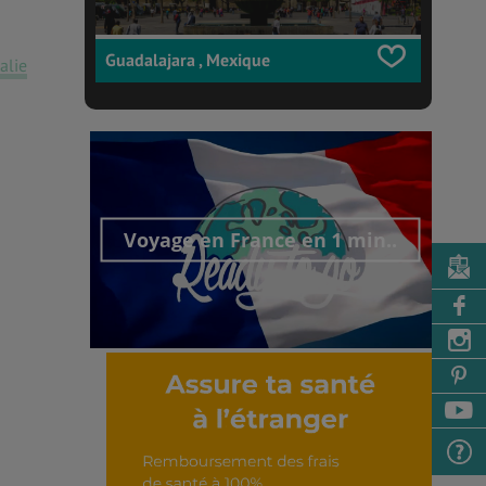
Guadalajara , Mexique
talie
Voyage en France en 1 min..
Découvrir cet interview