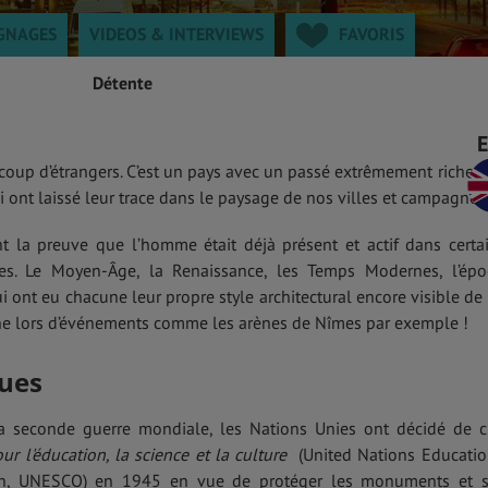
GNAGES
VIDEOS & INTERVIEWS
FAVORIS
Détente
coup d’étrangers. C’est un pays avec un passé extrêmement riche q
ont laissé leur trace dans le paysage de nos villes et campagnes
 la preuve que l’homme était déjà présent et actif dans certa
ées. Le Moyen-Âge, la Renaissance, les Temps Modernes, l’ép
 ont eu chacune leur propre style architectural encore visible de
ène lors d’événements comme les arènes de Nîmes par exemple !
ues
la seconde guerre mondiale, les Nations Unies ont décidé de c
r l'éducation, la science et la culture
(United Nations Educatio
tion, UNESCO) en 1945 en vue de protéger les monuments et s