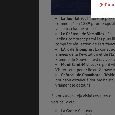
Para
La Tour Eiffel
: Inutile de prés
commencé en 1889 pour l’Expositi
visiteurs chaque année.
Le Château de Versailles
: Rési
jardins comptent parmi les plus i
complète réalisation de l’art franç
L’Arc de Triomphe
: La construc
armées de la Révolution et de l'Em
Flamme du Souvenir est ravivée to
Mont Saint-Michel
: Ce petit v
Visiter cette petite île et l’Abbay
Château de Chambord
: Réside
pour son escalier à double hélice 
vraiment le détour !
Si vous avez déjà visité ces sites o
vers ceux-ci :
La Grotte Chauvet