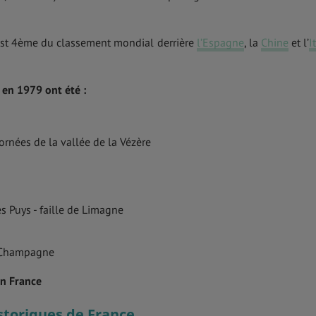
e est 4ème du classement mondial derrière
l’Espagne
, la
Chine
et l’
I
 en 1979 ont été :
 ornées de la vallée de la Vézère
s Puys - faille de Limagne
e Champagne
en France
toriques de France