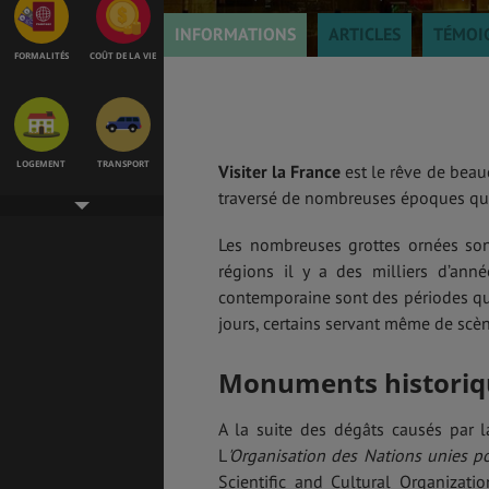
INFORMATIONS
ARTICLES
TÉMOI
FORMALITÉS
COÛT DE LA VIE
LOGEMENT
TRANSPORT
Visiter la France
est le rêve de beau
traversé de nombreuses époques qui 
Les nombreuses grottes ornées sont
régions il y a des milliers d’ann
SANTÉ &
ÉTUDES
SÉCURITÉ
contemporaine sont des périodes qui
jours, certains servant même de sc
Monuments historiq
EMPLOIS &
BONS PLANS
STAGES
A la suite des dégâts causés par 
L
'Organisation des Nations unies pou
Scientific and Cultural Organiza
MÉTÉO & GÉO
VOL