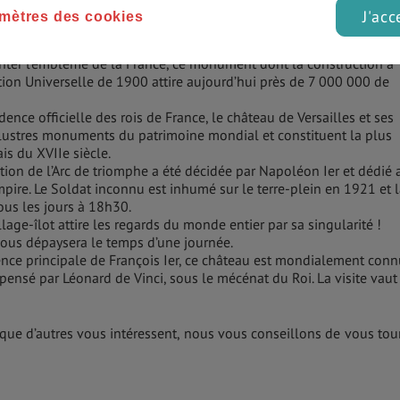
J'acc
mètres des cookies
enter l’emblème de la France, ce monument dont la construction a
on Universelle de 1900 attire aujourd’hui près de 7 000 000 de
dence officielle des rois de France, le château de Versailles et ses
llustres monuments du patrimoine mondial et constituent la plus
ais du XVIIe siècle.
tion de l’Arc de triomphe a été décidée par Napoléon Ier et dédié 
pire. Le Soldat inconnu est inhumé sur le terre-plein en 1921 et 
us les jours à 18h30.
illage-îlot attire les regards du monde entier par sa singularité !
e vous dépaysera le temps d’une journée.
nce principale de François Ier, ce château est mondialement conn
pensé par Léonard de Vinci, sous le mécénat du Roi. La visite vaut
u que d’autres vous intéressent, nous vous conseillons de vous tou