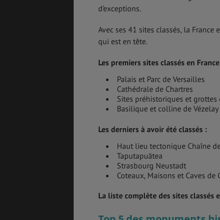
d’exceptions.
Avec ses 41 sites classés, la Franc
qui est en tête.
ASSURANCES
Les premiers sites classés en France
Palais et Parc de Versailles
Cathédrale de Chartres
Sites préhistoriques et grottes
GÉNÉRALITÉS
DÉTENTE
Basilique et colline de Vézelay
Les derniers à avoir été classés :
Haut lieu tectonique Chaîne de
FORMALITÉS
COÛT DE LA VIE
Taputapuātea
Strasbourg Neustadt
Coteaux, Maisons et Caves d
La liste complète des sites classés 
LOGEMENT
TRANSPORT
Top 5 des monuments his