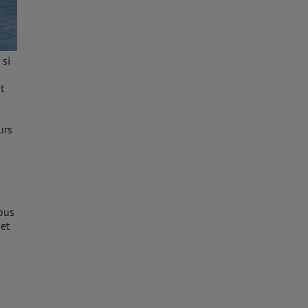
 si
t
urs
ous
 et