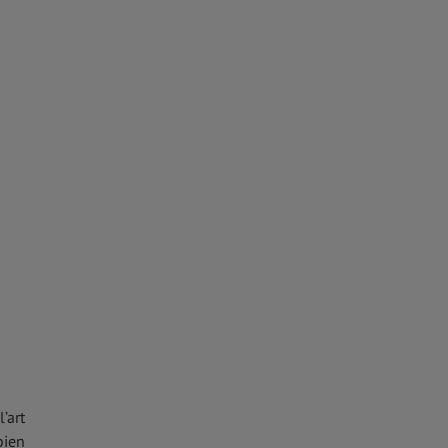
’art
bien