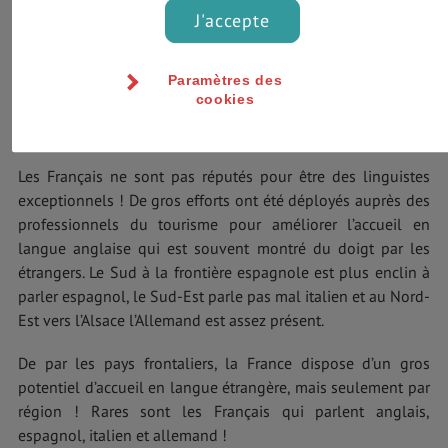
J'accepte
Les Français ne se lavent pas !
Les Français râlent tout le temps !
Les Français ne savent pas parler d’autres langues !
Les Français s’habillent bien !
Paramètres des
cookies
Langues parlées en France
Les Français ne sont pas réputés pour être des linguistes
exceptionnels ! De gros efforts ont été déployés auprès des
professionnels du tourisme pour améliorer l’accueil en
langue anglaise qui est souvent montré du doigt par les
étrangers. Le Sud à la frontière espagnole est plus enclin à
parler espagnol, le Sud-Est parle pas mal italien et au Nord-
Est vers l’Alsace l’Allemand est assez présent.
De par les pays frontaliers, la France dispose d’un gros
potentiel d’accueil en langue étrangère, mais seulement par
région ! Rares sont les Français qui parlent anglais,
espagnol, italien et allemand !