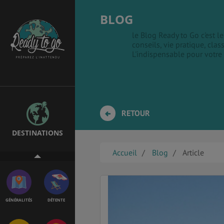
BLOG
le Blog Ready to Go c'est 
conseils, vie pratique, clas
EMPLOIS &
BONS PLANS
L'indispensable pour votre
STAGES
MÉTÉO & GÉO
VOL
RETOUR
DESTINATIONS
ASSURANCES
Accueil
Blog
Article
GÉNÉRALITÉS
DÉTENTE