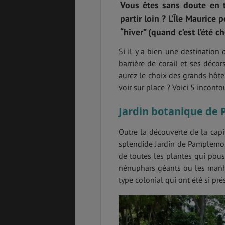
Vous êtes sans doute en t
partir loin ? L’Île Maurice
“hiver” (quand c’est l’été c
Si il y a bien une destination q
ASSURANCES
barrière de corail et ses décor
aurez le choix des grands hôte
voir sur place ? Voici 5 inconto
GÉNÉRALITÉS
DÉTENTE
Jardin botanique de
Outre la découverte de la capit
splendide Jardin de Pamplemou
FORMALITÉS
COÛT DE LA VIE
de toutes les plantes qui pous
nénuphars géants ou les manhu
type colonial qui ont été si prés
LOGEMENT
TRANSPORT