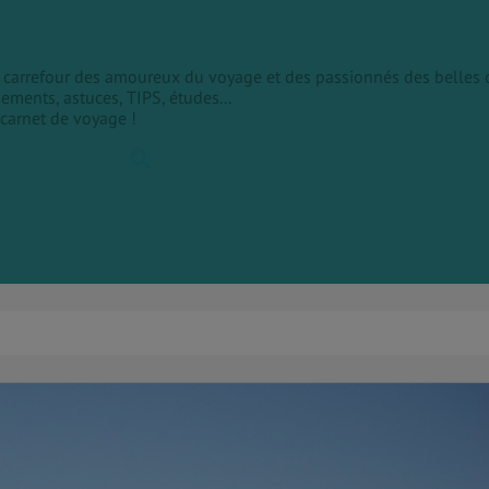
le carrefour des amoureux du voyage et des passionnés des belles 
sements, astuces, TIPS, études...
 carnet de voyage !