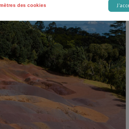
ine comme une toile de maître sous vos yeux. Vous pourrez en
J'acc
mètres des cookies
a ville de Chamarel et sa cascade de 90 mètres.