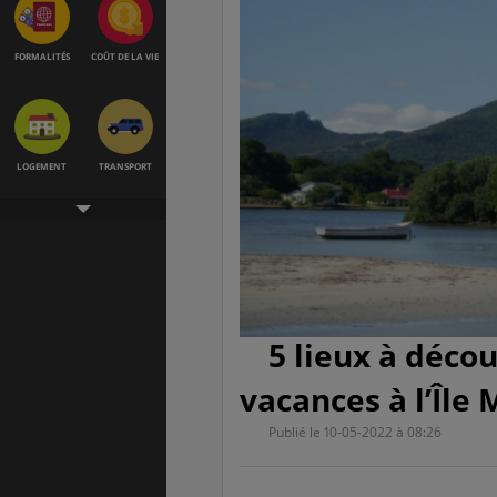
FORMALITÉS
COÛT DE LA VIE
LOGEMENT
TRANSPORT
SANTÉ &
ÉTUDES
SÉCURITÉ
5 lieux à déco
vacances à l’Île
EMPLOIS &
BONS PLANS
STAGES
Publié le 10-05-2022 à 08:26
MÉTÉO & GÉO
VOL