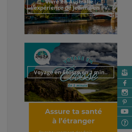
Vivre en Australie :
l'expérience de Jeanne en PV..
Découvrir cet interview
Voyage en Écosse en 1 min..
Découvrir cet interview