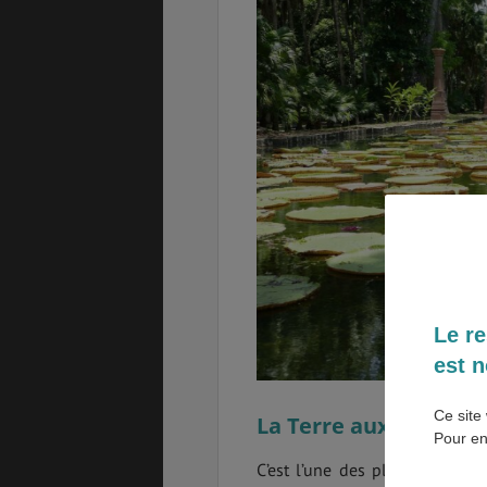
SANTÉ &
ÉTUDES
SÉCURITÉ
EMPLOIS &
BONS PLANS
STAGES
MÉTÉO & GÉO
VOL
Le re
est n
ASSURANCES
Ce site 
La Terre aux 7 couleu
Pour en
C’est l’une des plus belles cu