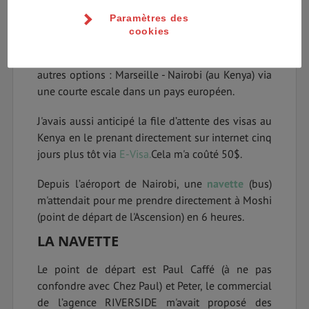
Paramètres des
Bien qu’il existe un aéroport international tout
cookies
près du Kilimandjaro, j’ai opté pour un vol qui m’a
fait économiser plus de 40% par rapport aux
autres options : Marseille - Nairobi (au Kenya) via
une courte escale dans un pays européen.
J'avais aussi anticipé la file d’attente des visas au
Kenya en le prenant directement sur internet cinq
jours plus tôt via
E-Visa.
Cela m'a coûté 50$.
Depuis l’aéroport de Nairobi, une
navette
(bus)
m'attendait pour me prendre directement à Moshi
(point de départ de l'Ascension) en 6 heures.
LA NAVETTE
Le point de départ est Paul Caffé (à ne pas
confondre avec Chez Paul) et Peter, le commercial
de l’agence RIVERSIDE m'avait proposé des