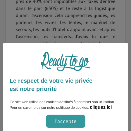
près de 40% sont imputables aux taxes d’entrée
dans le parc (650$) et le reste à la logistique
durant l’ascension. Cela comprend les guides, les
porteurs, les vivres, les tentes, le matériel de
secours, les nuits d’hôtel d’appoint avant et après
l’ascension, les transferts….J’avais lu que le
paquetage est hissé par les porteurs de l'agence
jusqu’au camp de base à plus de 4600 m.
Il ne me restait qu’à sortir mon carnet de voyage
pour m’initier à la langue SWAHILI en apprenant
les 100 mots et expressions indispensables. En
Le respect de votre vie privée
effet, parler la langue locale m’a toujours offert
est notre priorité
des opportunités inédites ; déjeuner chez
l’habitant, négocier des meilleurs tarifs pour
Ce site web utilise des cookies destinés à optimiser son utilisation.
divers achats, partager des souvenirs…
cliquez ici
Pour en savoir plus sur notre politique de cookies,
UN BON PLAN DE VOL VOUS FAIT
J'accepte
ÉCONOMISER DU TEMPS ET DE
L'ARGENT