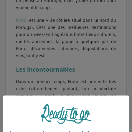
on pense au Portugal, mais y faire un tour vaut
vraiment le coup.
Porto
, est une ville côtière situé dans le nord du
Portugal. C’est une des meilleures destinations
pour un week-end agréable. Entre lieux culturels,
ruelles anciennes, la plage à quelques pas de
Porto, découvertes culinaires, dégustations de
vins, tout y est.
Les incontournables
Dans un premier temps, Porto est une ville très
riche culturellement parlant, son architecture
atypique, ses ruelles pavées et son charme ont
fait d’elle la 2éme ville du Portugal. Promeneurs
urbains, amoureux de la culture, aventuriers,
Porto est faite pour vous !