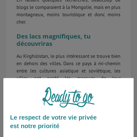
blogs le comparaient à la Mongolie, mais en plus
montagneux, moins touristique et donc moins
cher.
Des lacs magnifiques, tu
découvriras
Au Kirghizistan, le plus intéressant se trouve bien
en dehors des villes. Dans ce pays à mi-chemin
entre les cultures asiatique et soviétique, les
villes ont gardé les marques de leur
appartenance au régime de l’URSS. Un métissage
important se ressent : visages russes, turcs ou
kirghizes, le pays est un véritable mélange de
population. Si vous avez déjà voyagé en Asie,
vous devez vous souvenir à quel point les gens
Le respect de votre vie privée
peuvent vous dévisager parfois. Ici, ils ne sont
est notre priorité
pas surpris de voir des visages aux influences
européennes.