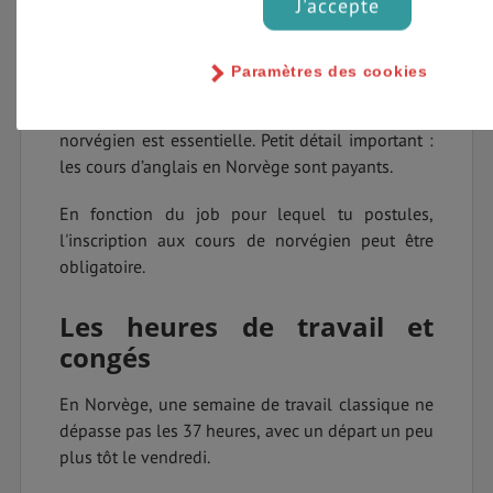
J'accepte
La maitrise de la langue
Paramètres des cookies
L'anglais est largement parlé en Norvège mais
pour la plupart des emplois, la maîtrise du
norvégien est essentielle. Petit détail important :
les cours d’anglais en Norvège sont payants.
En fonction du job pour lequel tu postules,
l'inscription aux cours de norvégien peut être
obligatoire.
Les heures de travail et
congés
En Norvège, une semaine de travail classique ne
dépasse pas les 37 heures, avec un départ un peu
plus tôt le vendredi.