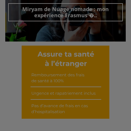
Miryam de Nuage nomade : mon
expérience Erasmus �..
Découvrir cet interview