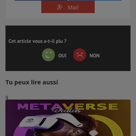
Mail
Cet article vous a-t-il plu ?
OUI
NON
Tu peux lire aussi
g