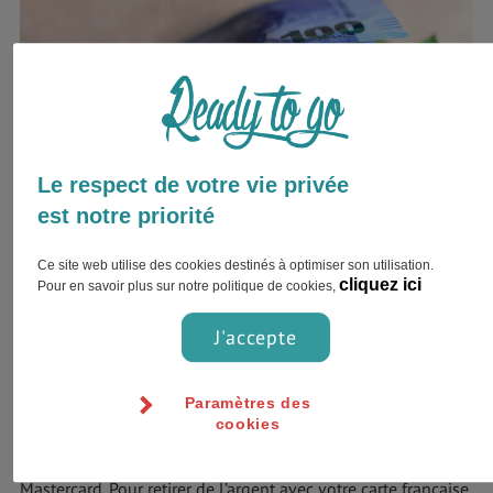
Le respect de votre vie privée
est notre priorité
Modes de paiement
Ce site web utilise des cookies destinés à optimiser son utilisation.
cliquez ici
Pour en savoir plus sur notre politique de cookies,
Vous n’aurez pas de mal à changer vos euros. Comparez
juste le taux des commissions et évitez de changer votre
J'accepte
argent dans les hôtels.
Paramètres des
Les distributeurs sont nombreux dans les grandes villes
cookies
mais mieux vaut prévoir le coup dans les plus petites. Les
deux cartes qui sont les mieux acceptées sont les Visa et les
Mastercard. Pour retirer de l’argent avec votre carte française,