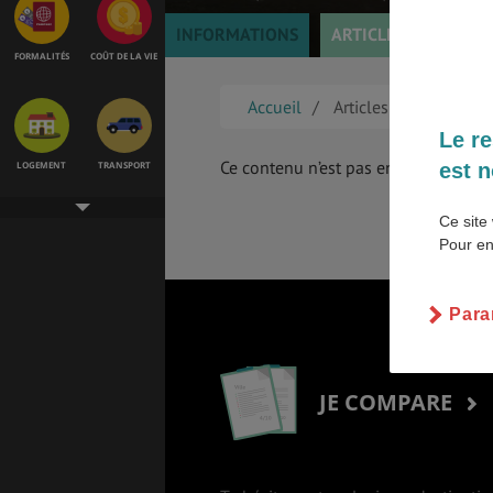
INFORMATIONS
ARTICLES
TÉMOI
FORMALITÉS
COÛT DE LA VIE
Accueil
Articles
Le re
Ce contenu n’est pas encore disponib
est n
LOGEMENT
TRANSPORT
Ce site 
Pour en
SANTÉ &
ÉTUDES
SÉCURITÉ
Para
EMPLOIS &
BONS PLANS
STAGES
JE COMPARE
MÉTÉO & GÉO
VOL