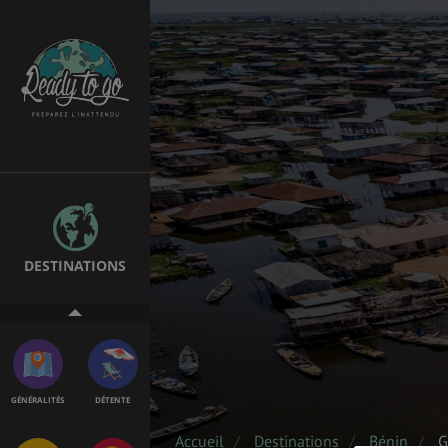
EMPLOIS &
BONS PLANS
STAGES
MÉTÉO & GÉO
VOL
DESTINATIONS
ASSURANCES
GÉNÉRALITÉS
DÉTENTE
Accueil
Destinations
Bénin
G